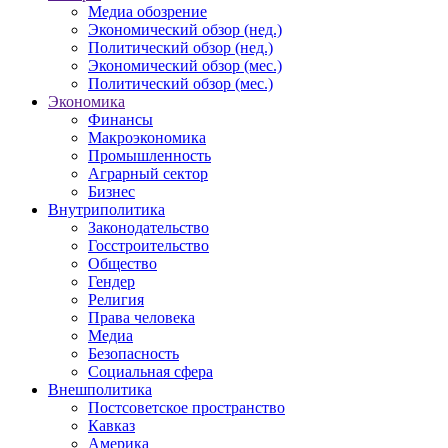
Медиа обозрение
Экономический обзор (нед.)
Политический обзор (нед.)
Экономический обзор (мес.)
Политический обзор (мес.)
Экономика
Финансы
Макроэкономика
Промышленность
Аграрный сектор
Бизнес
Внутриполитика
Законодательство
Госстроительство
Общество
Гендер
Религия
Права человека
Медиа
Безопасность
Социальная сфера
Внешполитика
Постсоветское пространство
Кавказ
Америка