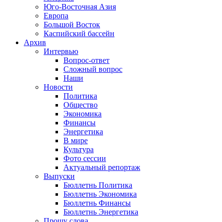
Юго-Восточная Азия
Европа
Большой Восток
Каспийский бассейн
Архив
Интервью
Вопрос-ответ
Сложный вопрос
Наши
Новости
Политика
Общество
Экономика
Финансы
Энергетика
В мире
Культура
Фото сессии
Актуальный репортаж
Выпуски
Бюллетнь Политика
Бюллетнь Экономика
Бюллетнь Финансы
Бюллетнь Энергетика
Прошу слова