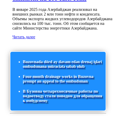
В январе 2025 года Азербайджан реализовал на
внешних рынках 2 млн тонн нефти и конденсата.
Объемы экспорта жидких углеводородов Азербайджана
снизились на 100 тыс. тонн. Об этом сообщается на
сайте Министерства энергетики Азербайджана.
Читать далее
Buzovnada dörd ay davam edən drenaj işləri
ombudsmana müraciətə səbəb olub
Four-month drainage works in Buzovna
prompt an appeal to the ombudsman
В Бузовна четырехмесячные работы по
водоотводу стали поводом для обращения
к омбудсмену