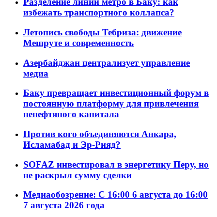
Разделение линий метро в Баку: как
избежать транспортного коллапса?
Летопись свободы Тебриза: движение
Мешруте и современность
Азербайджан централизует управление
медиа
Баку превращает инвестиционный форум в
постоянную платформу для привлечения
ненефтяного капитала
Против кого объединяются Анкара,
Исламабад и Эр-Рияд?
SOFAZ инвестировал в энергетику Перу, но
не раскрыл сумму сделки
Медиаобозрение: С 16:00 6 августа до 16:00
7 августа 2026 года