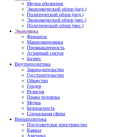
Медиа обозрение
Экономический обзор (нед.)
Политический обзор (нед.)
Экономический обзор (мес.)
Политический обзор (мес.)
Экономика
Финансы
Макроэкономика
Промышленность
Аграрный сектор
Бизнес
Внутриполитика
Законодательство
Госстроительство
Общество
Гендер
Религия
Права человека
Медиа
Безопасность
Социальная сфера
Внешполитика
Постсоветское пространство
Кавказ
Америка