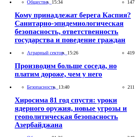
Общество,
15:34
147
Кому принадлежат берега Каспия?
Санитарно-эпидемиологическая
безопасность, ответственность
государства и поведение граждан
Аграрный сектор,
15:26
419
Производим больше соседа, но
платим дороже, чем у него
Безопасность,
13:40
211
Хиросима 81 год спустя: уроки
ядерного оружия, новые угрозы и
геополитическая безопасность
Азербайджана