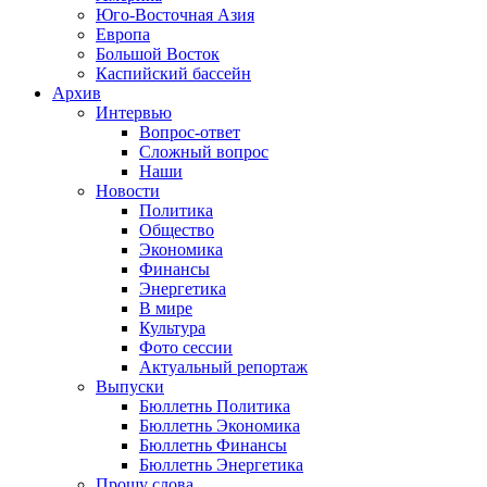
Юго-Восточная Азия
Европа
Большой Восток
Каспийский бассейн
Архив
Интервью
Вопрос-ответ
Сложный вопрос
Наши
Новости
Политика
Общество
Экономика
Финансы
Энергетика
В мире
Культура
Фото сессии
Актуальный репортаж
Выпуски
Бюллетнь Политика
Бюллетнь Экономика
Бюллетнь Финансы
Бюллетнь Энергетика
Прошу слова