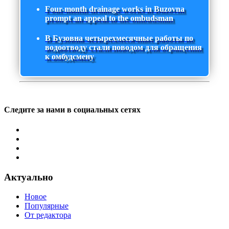
Four-month drainage works in Buzovna
prompt an appeal to the ombudsman
В Бузовна четырехмесячные работы по
водоотводу стали поводом для обращения
к омбудсмену
Следите за нами в социальных сетях
Актуально
Новое
Популярные
От редактора