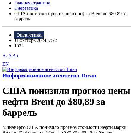
Главная страница
Энергетика
США понизили прогноз цены нефти Brent до $80,89 за
баррель
Энергетика
11 октябрь 2024, 7:22
1535
A-
A
A+
EN
Информационное агентство Turan
США понизили прогноз цены
нефти Brent до $80,89 за
баррель
Минэнерго США понизило прогноз стоимости нефти марки
Brent в 2024 году на 2,4% - до $80,89 с $82,8 за баррель,