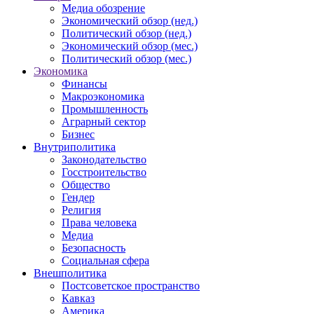
Медиа обозрение
Экономический обзор (нед.)
Политический обзор (нед.)
Экономический обзор (мес.)
Политический обзор (мес.)
Экономика
Финансы
Макроэкономика
Промышленность
Аграрный сектор
Бизнес
Внутриполитика
Законодательство
Госстроительство
Общество
Гендер
Религия
Права человека
Медиа
Безопасность
Социальная сфера
Внешполитика
Постсоветское пространство
Кавказ
Америка