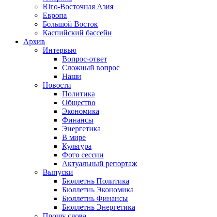
Юго-Восточная Азия
Европа
Большой Восток
Каспийский бассейн
Архив
Интервью
Вопрос-ответ
Сложный вопрос
Наши
Новости
Политика
Общество
Экономика
Финансы
Энергетика
В мире
Культура
Фото сессии
Актуальный репортаж
Выпуски
Бюллетнь Политика
Бюллетнь Экономика
Бюллетнь Финансы
Бюллетнь Энергетика
Прошу слова