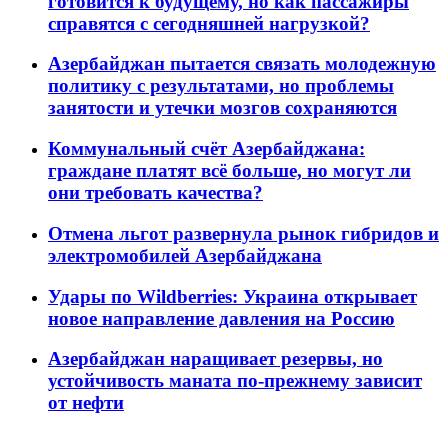
готовится к будущему, но как пассажиры
справятся с сегодняшней нагрузкой?
Азербайджан пытается связать молодежную
политику с результатами, но проблемы
занятости и утечки мозгов сохраняются
Коммунальный счёт Азербайджана:
граждане платят всё больше, но могут ли
они требовать качества?
Отмена льгот развернула рынок гибридов и
электромобилей Азербайджана
Удары по Wildberries: Украина открывает
новое направление давления на Россию
Азербайджан наращивает резервы, но
устойчивость маната по-прежнему зависит
от нефти