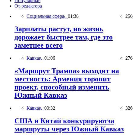
Популярные
От редактора
Социальная сфера,
01:38
256
Зарплаты растут, но жизнь
дорожает быстрее там, где это
заметнее всего
Кавказ,
01:06
276
«Маршрут Трампа» выходит на
местность: Армения торопит
проект, способный изменить
Южный Кавказ
Кавказ,
00:32
326
США и Китай конкурируютза
маршруты через Южный Кавказ