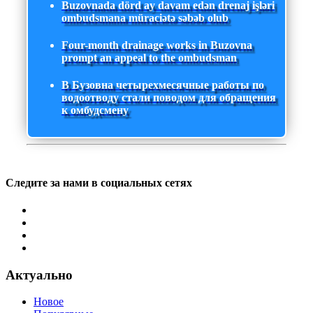
Buzovnada dörd ay davam edən drenaj işləri
ombudsmana müraciətə səbəb olub
Four-month drainage works in Buzovna
prompt an appeal to the ombudsman
В Бузовна четырехмесячные работы по
водоотводу стали поводом для обращения
к омбудсмену
Следите за нами в социальных сетях
Актуально
Новое