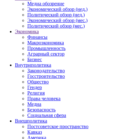
Медиа обозрение
Экономический обзор (нед.)
Политический обзор (нед.)
Экономический обзор (мес.)
Политический обзор (мес.)
Экономика
Финансы
Макроэкономика
Промышленность
Аграрный сектор
Бизнес
Внутриполитика
Законодательство
Госстроительство
Общество
Гендер
Религия
Права человека
Медиа
Безопасность
Социальная сфера
Внешполитика
Постсоветское пространство
Кавказ
Америка