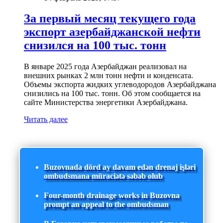
За первый месяц текущего года
экспорт азербайджанской нефти
снизился на 100 тыс. тонн
В январе 2025 года Азербайджан реализовал на
внешних рынках 2 млн тонн нефти и конденсата.
Объемы экспорта жидких углеводородов Азербайджана
снизились на 100 тыс. тонн. Об этом сообщается на
сайте Министерства энергетики Азербайджана.
Читать далее
Buzovnada dörd ay davam edən drenaj işləri
ombudsmana müraciətə səbəb olub
Four-month drainage works in Buzovna
prompt an appeal to the ombudsman