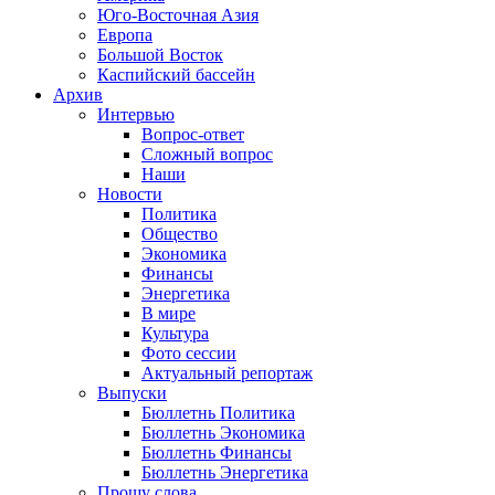
Юго-Восточная Азия
Европа
Большой Восток
Каспийский бассейн
Архив
Интервью
Вопрос-ответ
Сложный вопрос
Наши
Новости
Политика
Общество
Экономика
Финансы
Энергетика
В мире
Культура
Фото сессии
Актуальный репортаж
Выпуски
Бюллетнь Политика
Бюллетнь Экономика
Бюллетнь Финансы
Бюллетнь Энергетика
Прошу слова