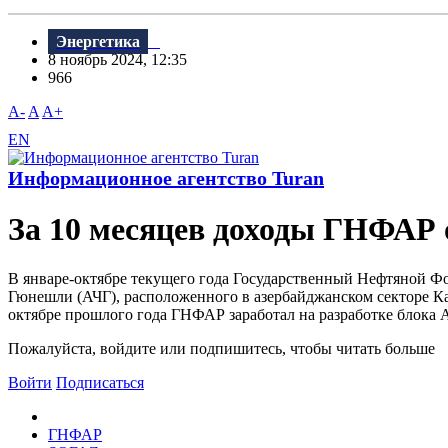
Энергетика
8 ноябрь 2024, 12:35
966
A-
A
A+
EN
Информационное агентство Turan
За 10 месяцев доходы ГНФАР о
В январе-октябре текущего года Государственный Нефтяной Фо
Гюнешли (АЧГ), расположенного в азербайджанском секторе Кас
октябре прошлого года ГНФАР заработал на разработке блока АЧ
Пожалуйста, войдите или подпишитесь, чтобы читать больше
Войти
Подписаться
ГНФАР