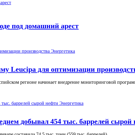
оде под домашний арест
Энергетика
у Leucipa для оптимизации производст
пийском регионе начинает внедрение мониторинговой программ
Энергетика
реднем добывал 454 тыс. баррелей сырой
варе составила 74,5 тыс. тонн (559 тыс. баррелей).