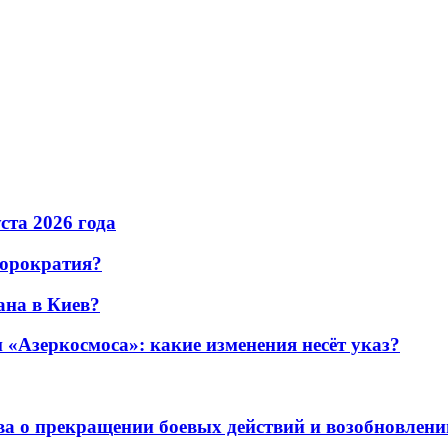
уста 2026 года
бюрократия?
ана в Киев?
«Азеркосмоса»: какие изменения несёт указ?
а о прекращении боевых действий и возобновлени