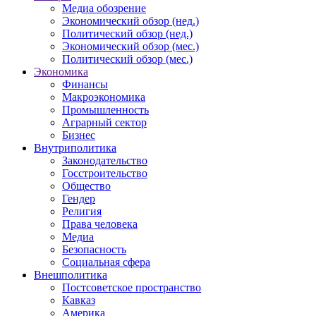
Медиа обозрение
Экономический обзор (нед.)
Политический обзор (нед.)
Экономический обзор (мес.)
Политический обзор (мес.)
Экономика
Финансы
Макроэкономика
Промышленность
Аграрный сектор
Бизнес
Внутриполитика
Законодательство
Госстроительство
Общество
Гендер
Религия
Права человека
Медиа
Безопасность
Социальная сфера
Внешполитика
Постсоветское пространство
Кавказ
Америка