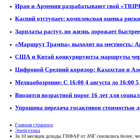
Иран и Армения разрабатывают свой «TRIP
Каспий отступает: комплексная оценка риско
Зарплаты растут, но жизнь дорожает быстрее т
«Маршрут Трампа» выходит на местность: А
США и Китай конкурируютза маршруты че
Цифровой Средний коридор: Казахстан и Аз
Медиаобозрение: С 16:00 4 августа до 16:00 5
Вводится возрастной порог 16 лет для социа
Упрощена передача госактивов стоимостью д
Главная страница
Энергетика
За 10 месяцев доходы ГНФАР от АЧГ снизились более, че