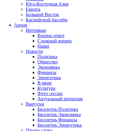
Юго-Восточная Азия
Европа
Большой Восток
Каспийский бассейн
Архив
Интервью
Вопрос-ответ
Сложный вопрос
Наши
Новости
Политика
Общество
Экономика
Финансы
Энергетика
В мире
Культура
Фото сессии
Актуальный репортаж
Выпуски
Бюллетнь Политика
Бюллетнь Экономика
Бюллетнь Финансы
Бюллетнь Энергетика
Прошу слова