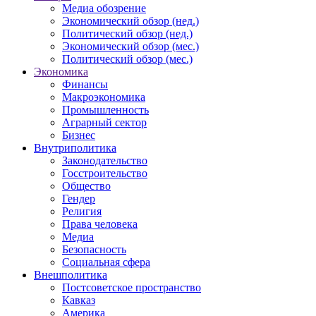
Медиа обозрение
Экономический обзор (нед.)
Политический обзор (нед.)
Экономический обзор (мес.)
Политический обзор (мес.)
Экономика
Финансы
Макроэкономика
Промышленность
Аграрный сектор
Бизнес
Внутриполитика
Законодательство
Госстроительство
Общество
Гендер
Религия
Права человека
Медиа
Безопасность
Социальная сфера
Внешполитика
Постсоветское пространство
Кавказ
Америка