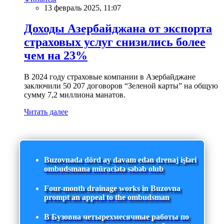
13 февраль 2025, 11:07
Доходы Азербайджана от экспорта
страховых услуг снизились более
чем на 23%
В 2024 году страховые компании в Азербайджане
заключили 50 207 договоров “Зеленой карты” на общую
сумму 7,2 миллиона манатов.
Читать далее
Buzovnada dörd ay davam edən drenaj işləri
ombudsmana müraciətə səbəb olub
Four-month drainage works in Buzovna
prompt an appeal to the ombudsman
В Бузовна четырехмесячные работы по