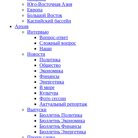
Юго-Восточная Азия
Европа
Большой Восток
Каспийский бассейн
Архив
Интервью
Вопрос-ответ
Сложный вопрос
Наши
Новости
Политика
Общество
Экономика
Финансы
Энергетика
В мире
Культура
Фото сессии
Актуальный репортаж
Выпуски
Бюллетнь Политика
Бюллетнь Экономика
Бюллетнь Финансы
Бюллетнь Энергетика
Прошу слова