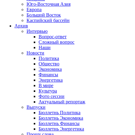
Юго-Восточная Азия
Европа
Большой Восток
Каспийский бассейн
Архив
Интервью
Вопрос-ответ
Сложный вопрос
Наши
Новости
Политика
Общество
Экономика
Финансы
Энергетика
В мире
Культура
Фото сессии
Актуальный репортаж
Выпуски
Бюллетнь Политика
Бюллетнь Экономика
Бюллетнь Финансы
Бюллетнь Энергетика
Прошу слова