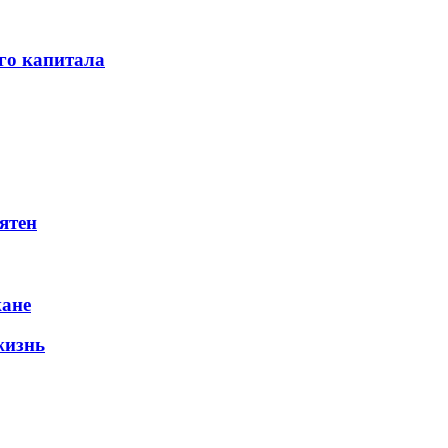
го капитала
ятен
жане
жизнь