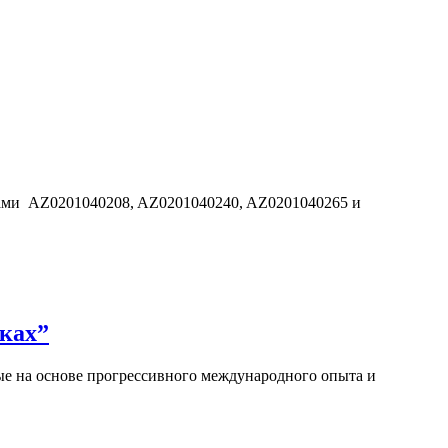
дами AZ0201040208, AZ0201040240, AZ0201040265 и
ках”
е на основе прогрессивного международного опыта и