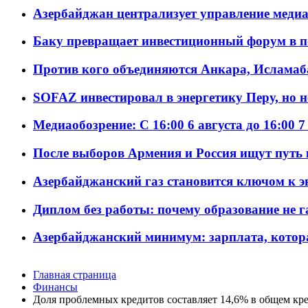
Азербайджан централизует управление меди
Баку превращает инвестиционный форум в п
Против кого объединяются Анкара, Исламаб
SOFAZ инвестировал в энергетику Перу, но 
Медиаобозрение: С 16:00 6 августа до 16:00 7
После выборов Армения и Россия ищут путь к
Азербайджанский газ становится ключом к 
Диплом без работы: почему образование не 
Азербайджанский минимум: зарплата, котор
Главная страница
Финансы
Доля проблемных кредитов составляет 14,6% в общем кр