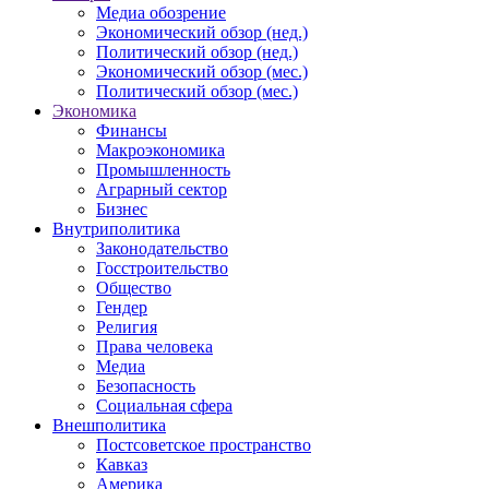
Медиа обозрение
Экономический обзор (нед.)
Политический обзор (нед.)
Экономический обзор (мес.)
Политический обзор (мес.)
Экономика
Финансы
Макроэкономика
Промышленность
Аграрный сектор
Бизнес
Внутриполитика
Законодательство
Госстроительство
Общество
Гендер
Религия
Права человека
Медиа
Безопасность
Социальная сфера
Внешполитика
Постсоветское пространство
Кавказ
Америка