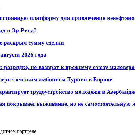
а
остоянную платформу для привлечения ненефтяно
ад и Эр-Рияд?
не раскрыл сумму сделки
 августа 2026 года
 разрядке, но возврат к прежнему союзу маловеро
энергетическим амбициям Турции в Европе
гарантирует трудоустройство молодёжи в Азербайд
ая покрывает выживание, но не самостоятельную 
едитном портфеле