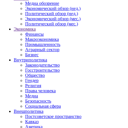
Медиа обозрение
Экономический обзор (нед.)
Политический обзор (нед.)
Экономический обзор (мес.)
Политический обзор (мес.)
Экономика
Финансы
Макроэкономика
Промышленность
Аграрный сектор
Бизнес
Внутриполитика
Законодательство
Госстроительство
Общество
Гендер
Религия
Права человека
Медиа
Безопасность
Социальная сфера
Внешполитика
Постсоветское пространство
Кавказ
Америка