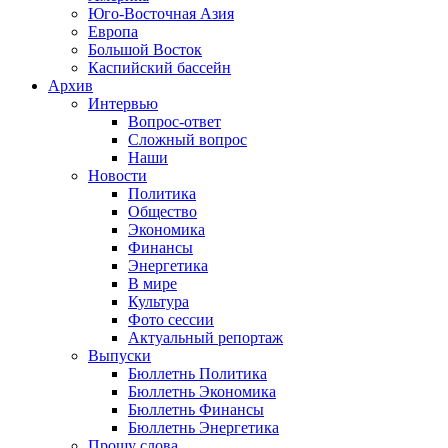
Юго-Восточная Азия
Европа
Большой Восток
Каспийский бассейн
Архив
Интервью
Вопрос-ответ
Сложный вопрос
Наши
Новости
Политика
Общество
Экономика
Финансы
Энергетика
В мире
Культура
Фото сессии
Актуальный репортаж
Выпуски
Бюллетнь Политика
Бюллетнь Экономика
Бюллетнь Финансы
Бюллетнь Энергетика
Прошу слова