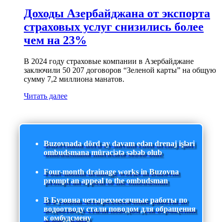
Доходы Азербайджана от экспорта
страховых услуг снизились более
чем на 23%
В 2024 году страховые компании в Азербайджане
заключили 50 207 договоров “Зеленой карты” на общую
сумму 7,2 миллиона манатов.
Читать далее
Buzovnada dörd ay davam edən drenaj işləri
ombudsmana müraciətə səbəb olub
Four-month drainage works in Buzovna
prompt an appeal to the ombudsman
В Бузовна четырехмесячные работы по
водоотводу стали поводом для обращения
к омбудсмену