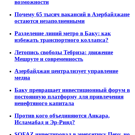
возможности
Почему 65 тысяч вакансий в Азербайджане
остаются незаполненными
Разделение линий метро в Баку: как
избежать транспортного коллапса?
Летопись свободы Тебриза: движение
Мешруте и современность
Азербайджан централизует управление
медиа
Баку превращает инвестиционный форум в
постоянную платформу для привлечения
ненефтяного капитала
Против кого объединяются Анкара,
Исламабад и Эр-Рияд?
SOFAZ инвестировал в энергетику Перу, но