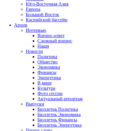
Юго-Восточная Азия
Европа
Большой Восток
Каспийский бассейн
Архив
Интервью
Вопрос-ответ
Сложный вопрос
Наши
Новости
Политика
Общество
Экономика
Финансы
Энергетика
В мире
Культура
Фото сессии
Актуальный репортаж
Выпуски
Бюллетнь Политика
Бюллетнь Экономика
Бюллетнь Финансы
Бюллетнь Энергетика
Прошу слова