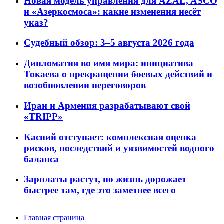
Новая модель управления для AZAL, ASCO
и «Азеркосмоса»: какие изменения несёт
указ?
Судебный обзор: 3–5 августа 2026 года
Дипломатия во имя мира: инициатива
Токаева о прекращении боевых действий и
возобновлении переговоров
Иран и Армения разрабатывают свой
«TRIPP»
Каспий отступает: комплексная оценка
рисков, последствий и уязвимостей водного
баланса
Зарплаты растут, но жизнь дорожает
быстрее там, где это заметнее всего
Главная страница