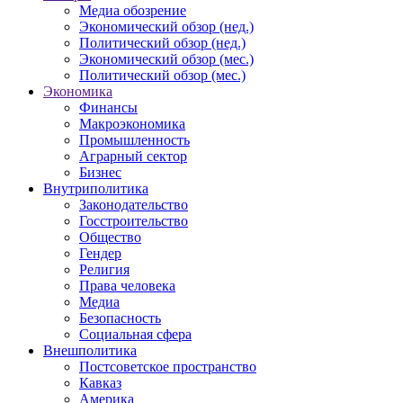
Медиа обозрение
Экономический обзор (нед.)
Политический обзор (нед.)
Экономический обзор (мес.)
Политический обзор (мес.)
Экономика
Финансы
Макроэкономика
Промышленность
Аграрный сектор
Бизнес
Внутриполитика
Законодательство
Госстроительство
Общество
Гендер
Религия
Права человека
Медиа
Безопасность
Социальная сфера
Внешполитика
Постсоветское пространство
Кавказ
Америка