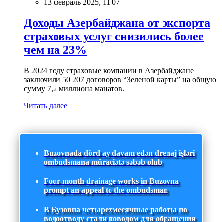
13 февраль 2025, 11:07
Доходы Азербайджана от экспорта
страховых услуг снизились более
чем на 23%
В 2024 году страховые компании в Азербайджане
заключили 50 207 договоров “Зеленой карты” на общую
сумму 7,2 миллиона манатов.
Читать далее
Buzovnada dörd ay davam edən drenaj işləri
ombudsmana müraciətə səbəb olub
Four-month drainage works in Buzovna
prompt an appeal to the ombudsman
В Бузовна четырехмесячные работы по
водоотводу стали поводом для обращения