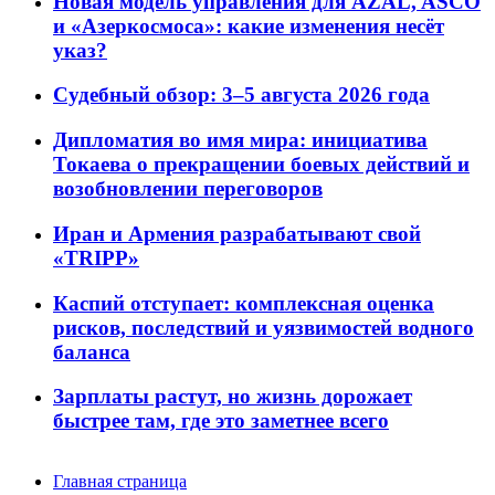
Новая модель управления для AZAL, ASCO
и «Азеркосмоса»: какие изменения несёт
указ?
Судебный обзор: 3–5 августа 2026 года
Дипломатия во имя мира: инициатива
Токаева о прекращении боевых действий и
возобновлении переговоров
Иран и Армения разрабатывают свой
«TRIPP»
Каспий отступает: комплексная оценка
рисков, последствий и уязвимостей водного
баланса
Зарплаты растут, но жизнь дорожает
быстрее там, где это заметнее всего
Главная страница