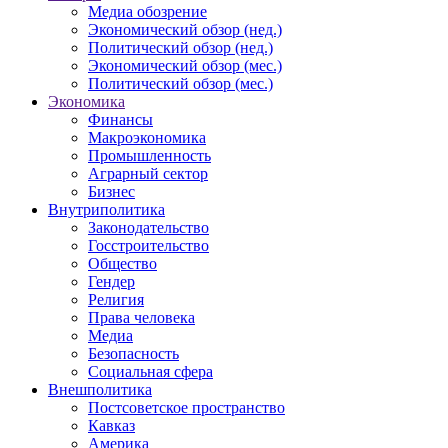
Медиа обозрение
Экономический обзор (нед.)
Политический обзор (нед.)
Экономический обзор (мес.)
Политический обзор (мес.)
Экономика
Финансы
Макроэкономика
Промышленность
Аграрный сектор
Бизнес
Внутриполитика
Законодательство
Госстроительство
Общество
Гендер
Религия
Права человека
Медиа
Безопасность
Социальная сфера
Внешполитика
Постсоветское пространство
Кавказ
Америка