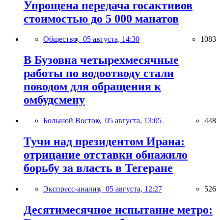
Упрощена передача госактивов
стоимостью до 5 000 манатов
Общество,
05 августа, 14:30
1083
В Бузовна четырехмесячные
работы по водоотводу стали
поводом для обращения к
омбудсмену
Большой Восток,
05 августа, 13:05
448
Тучи над президентом Ирана:
отрицание отставки обнажило
борьбу за власть в Тегеране
Экспресс-анализ,
05 августа, 12:27
526
Десятимесячное испытание метро: