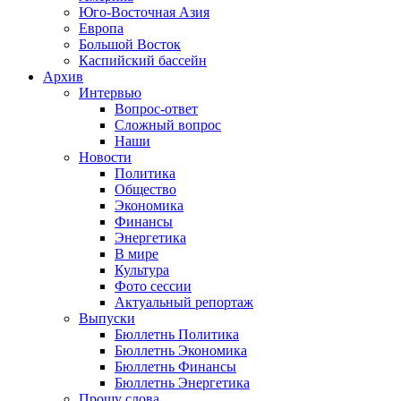
Юго-Восточная Азия
Европа
Большой Восток
Каспийский бассейн
Архив
Интервью
Вопрос-ответ
Сложный вопрос
Наши
Новости
Политика
Общество
Экономика
Финансы
Энергетика
В мире
Культура
Фото сессии
Актуальный репортаж
Выпуски
Бюллетнь Политика
Бюллетнь Экономика
Бюллетнь Финансы
Бюллетнь Энергетика
Прошу слова