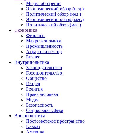
Медиа обозрение
Экономический обзор (нед.)
Политический обзор (нед.)
Экономический обзор (мес.)
Политический обзор (мес.)
Экономика
Финансы
Макроэкономика
Промышленность
Аграрный сектор
Бизнес
Внутриполитика
Законодательство
Госстроительство
Общество
Гендер
Религия
Права человека
Медиа
Безопасность
Социальная сфера
Внешполитика
Постсоветское пространство
Кавказ
Америка