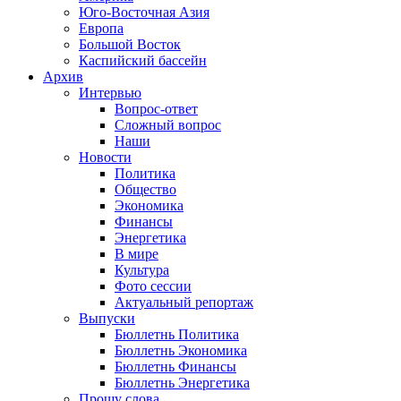
Юго-Восточная Азия
Европа
Большой Восток
Каспийский бассейн
Архив
Интервью
Вопрос-ответ
Сложный вопрос
Наши
Новости
Политика
Общество
Экономика
Финансы
Энергетика
В мире
Культура
Фото сессии
Актуальный репортаж
Выпуски
Бюллетнь Политика
Бюллетнь Экономика
Бюллетнь Финансы
Бюллетнь Энергетика
Прошу слова