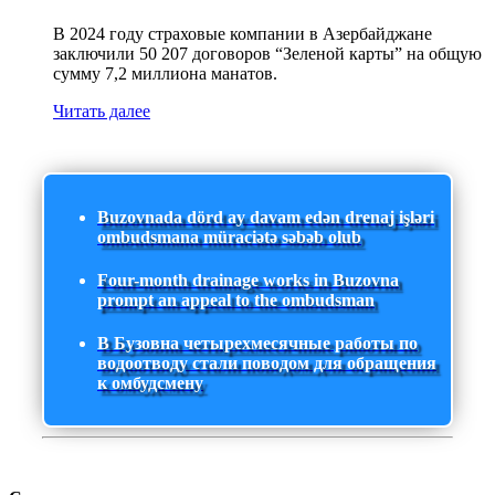
В 2024 году страховые компании в Азербайджане
заключили 50 207 договоров “Зеленой карты” на общую
сумму 7,2 миллиона манатов.
Читать далее
Buzovnada dörd ay davam edən drenaj işləri
ombudsmana müraciətə səbəb olub
Four-month drainage works in Buzovna
prompt an appeal to the ombudsman
В Бузовна четырехмесячные работы по
водоотводу стали поводом для обращения
к омбудсмену