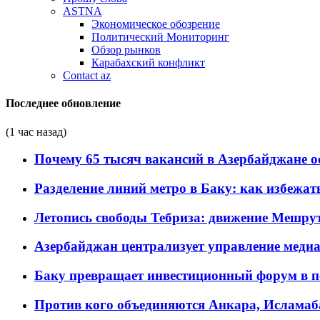
ASTNA
Экономическое обозрение
Политический Мониторинг
Обзор рынков
Карабахский конфликт
Contact az
Последнее обновление
(1 час назад)
Почему 65 тысяч вакансий в Азербайджане 
Разделение линий метро в Баку: как избежат
Летопись свободы Тебриза: движение Мешрут
Азербайджан централизует управление меди
Баку превращает инвестиционный форум в п
Против кого объединяются Анкара, Исламаб