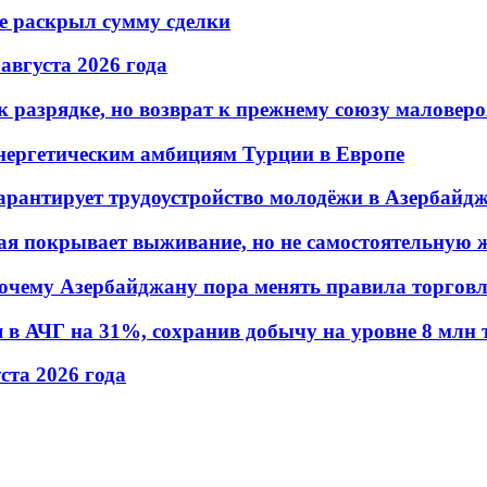
не раскрыл сумму сделки
 августа 2026 года
 разрядке, но возврат к прежнему союзу маловеро
энергетическим амбициям Турции в Европе
гарантирует трудоустройство молодёжи в Азербайд
ая покрывает выживание, но не самостоятельную 
почему Азербайджану пора менять правила торгов
в АЧГ на 31%, сохранив добычу на уровне 8 млн 
уста 2026 года