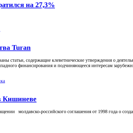
ратился на 27,3%
а
тва Turan
кованы статьи, содержащие клеветнические утверждения о деятел
 западного финансирования и подчиняющееся интересам зарубежн
ка
в Кишиневе
ении молдавско-российского соглашения от 1998 года о созд