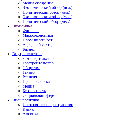
Медиа обозрение
Экономический обзор (нед.)
Политический обзор (нед.)
Экономический обзор (мес.)
Политический обзор (мес.)
Экономика
Финансы
Макроэкономика
Промышленность
Аграрный сектор
Бизнес
Внутриполитика
Законодательство
Госстроительство
Общество
Гендер
Религия
Права человека
Медиа
Безопасность
Социальная сфера
Внешполитика
Постсоветское пространство
Кавказ
Америка