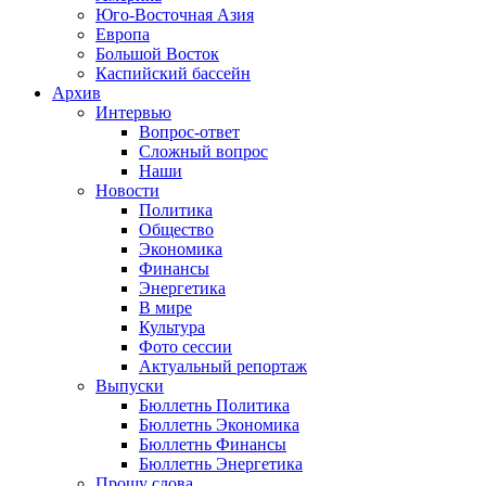
Юго-Восточная Азия
Европа
Большой Восток
Каспийский бассейн
Архив
Интервью
Вопрос-ответ
Сложный вопрос
Наши
Новости
Политика
Общество
Экономика
Финансы
Энергетика
В мире
Культура
Фото сессии
Актуальный репортаж
Выпуски
Бюллетнь Политика
Бюллетнь Экономика
Бюллетнь Финансы
Бюллетнь Энергетика
Прошу слова