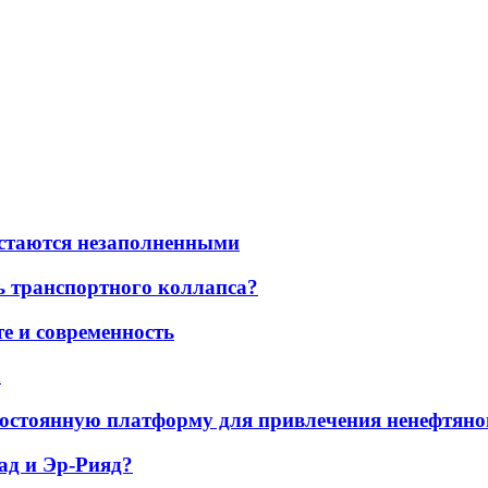
остаются незаполненными
ь транспортного коллапса?
е и современность
а
остоянную платформу для привлечения ненефтяно
ад и Эр-Рияд?