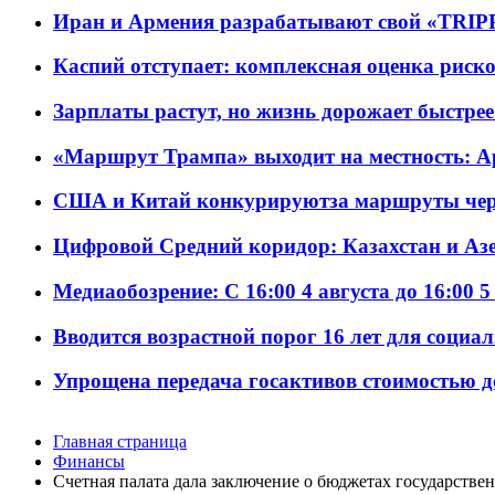
Иран и Армения разрабатывают свой «TRIP
Каспий отступает: комплексная оценка риско
Зарплаты растут, но жизнь дорожает быстрее т
«Маршрут Трампа» выходит на местность: А
США и Китай конкурируютза маршруты че
Цифровой Средний коридор: Казахстан и Аз
Медиаобозрение: С 16:00 4 августа до 16:00 5
Вводится возрастной порог 16 лет для социа
Упрощена передача госактивов стоимостью д
Главная страница
Финансы
Счетная палата дала заключение о бюджетах государстве