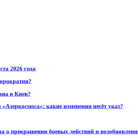
уста 2026 года
бюрократия?
ана в Киев?
«Азеркосмоса»: какие изменения несёт указ?
а о прекращении боевых действий и возобновлени