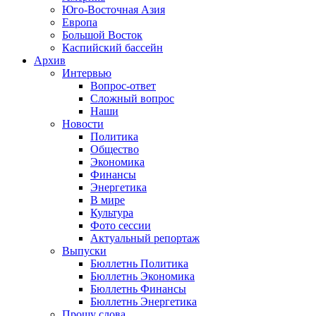
Юго-Восточная Азия
Европа
Большой Восток
Каспийский бассейн
Архив
Интервью
Вопрос-ответ
Сложный вопрос
Наши
Новости
Политика
Общество
Экономика
Финансы
Энергетика
В мире
Культура
Фото сессии
Актуальный репортаж
Выпуски
Бюллетнь Политика
Бюллетнь Экономика
Бюллетнь Финансы
Бюллетнь Энергетика
Прошу слова