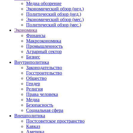
Медиа обозрение
Экономический обзор (нед.)
Политический обзор (нед.)
Экономический обзор (мес.)
Политический обзор (мес.)
Экономика
Финансы
Макроэкономика
Промышленность
Аграрный сектор
Бизнес
Внутриполитика
Законодательство
Госстроительство
Общество
Гендер
Религия
Права человека
Медиа
Безопасность
Социальная сфера
Внешполитика
Постсоветское пространство
Кавказ
Америка