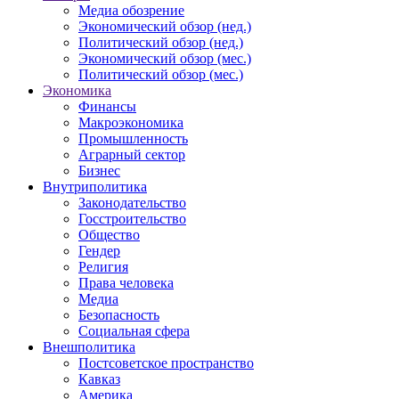
Медиа обозрение
Экономический обзор (нед.)
Политический обзор (нед.)
Экономический обзор (мес.)
Политический обзор (мес.)
Экономика
Финансы
Макроэкономика
Промышленность
Аграрный сектор
Бизнес
Внутриполитика
Законодательство
Госстроительство
Общество
Гендер
Религия
Права человека
Медиа
Безопасность
Социальная сфера
Внешполитика
Постсоветское пространство
Кавказ
Америка