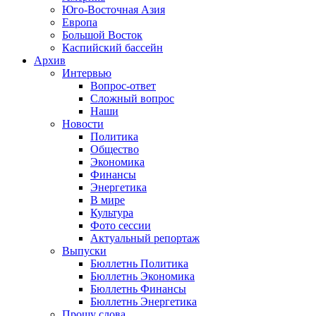
Юго-Восточная Азия
Европа
Большой Восток
Каспийский бассейн
Архив
Интервью
Вопрос-ответ
Сложный вопрос
Наши
Новости
Политика
Общество
Экономика
Финансы
Энергетика
В мире
Культура
Фото сессии
Актуальный репортаж
Выпуски
Бюллетнь Политика
Бюллетнь Экономика
Бюллетнь Финансы
Бюллетнь Энергетика
Прошу слова