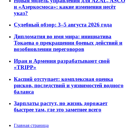
Новая модель управления для AZAL, ASCO
и «Азеркосмоса»: какие изменения несёт
указ?
Судебный обзор: 3–5 августа 2026 года
Дипломатия во имя мира: инициатива
Токаева о прекращении боевых действий и
возобновлении переговоров
Иран и Армения разрабатывают свой
«TRIPP»
Каспий отступает: комплексная оценка
рисков, последствий и уязвимостей водного
баланса
Зарплаты растут, но жизнь дорожает
быстрее там, где это заметнее всего
Главная страница