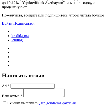
до 10-12%, “Yapıkredibank Azərbaycan” изменил годовую
процентную ст...
Пожалуйста, войдите или подпишитесь, чтобы читать больше
Войти
Подписаться
kreditləşmə
lending
Написать отзыв
Ad *
Ваш отзыв *
Oxudum və razıyam
Şərh göndərmə qaydaları