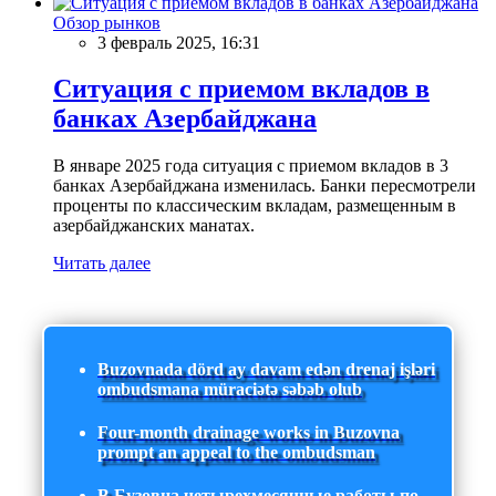
Обзор рынков
3 февраль 2025, 16:31
Ситуация с приемом вкладов в
банках Азербайджана
В январе 2025 года ситуация с приемом вкладов в 3
банках Азербайджана изменилась. Банки пересмотрели
проценты по классическим вкладам, размещенным в
азербайджанских манатах.
Читать далее
Buzovnada dörd ay davam edən drenaj işləri
ombudsmana müraciətə səbəb olub
Four-month drainage works in Buzovna
prompt an appeal to the ombudsman
В Бузовна четырехмесячные работы по