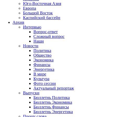
Юго-Восточная Азия
Европа
Большой Восток
Каспийский бассейн
Архив
Интервью
Вопрос-ответ
Сложный вопрос
Наши
Новости
Политика
Общество
Экономика
Финансы
Энергетика
В мире
Культура
Фото сессии
Актуальный репортаж
Выпуски
Бюллетнь Политика
Бюллетнь Экономика
Бюллетнь Финансы
Бюллетнь Энергетика
Прошу слова