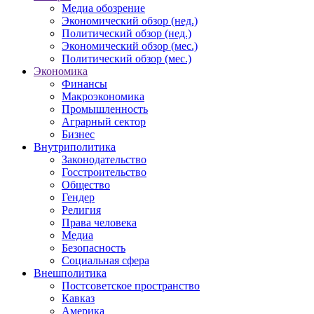
Медиа обозрение
Экономический обзор (нед.)
Политический обзор (нед.)
Экономический обзор (мес.)
Политический обзор (мес.)
Экономика
Финансы
Макроэкономика
Промышленность
Аграрный сектор
Бизнес
Внутриполитика
Законодательство
Госстроительство
Общество
Гендер
Религия
Права человека
Медиа
Безопасность
Социальная сфера
Внешполитика
Постсоветское пространство
Кавказ
Америка