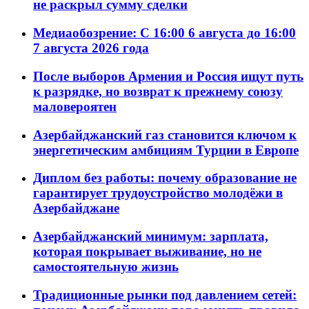
не раскрыл сумму сделки
Медиаобозрение: С 16:00 6 августа до 16:00
7 августа 2026 года
После выборов Армения и Россия ищут путь
к разрядке, но возврат к прежнему союзу
маловероятен
Азербайджанский газ становится ключом к
энергетическим амбициям Турции в Европе
Диплом без работы: почему образование не
гарантирует трудоустройство молодёжи в
Азербайджане
Азербайджанский минимум: зарплата,
которая покрывает выживание, но не
самостоятельную жизнь
Традиционные рынки под давлением сетей: