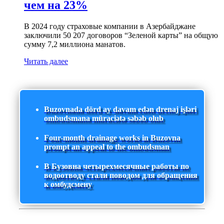
чем на 23%
В 2024 году страховые компании в Азербайджане
заключили 50 207 договоров “Зеленой карты” на общую
сумму 7,2 миллиона манатов.
Читать далее
Buzovnada dörd ay davam edən drenaj işləri
ombudsmana müraciətə səbəb olub
Four-month drainage works in Buzovna
prompt an appeal to the ombudsman
В Бузовна четырехмесячные работы по
водоотводу стали поводом для обращения
к омбудсмену