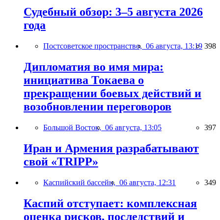
Судебный обзор: 3–5 августа 2026
года
Постсоветское пространство,
06 августа, 13:19
398
Дипломатия во имя мира:
инициатива Токаева о
прекращении боевых действий и
возобновлении переговоров
Большой Восток,
06 августа, 13:05
397
Иран и Армения разрабатывают
свой «TRIPP»
Каспийский бассейн,
06 августа, 12:31
349
Каспий отступает: комплексная
оценка рисков, последствий и