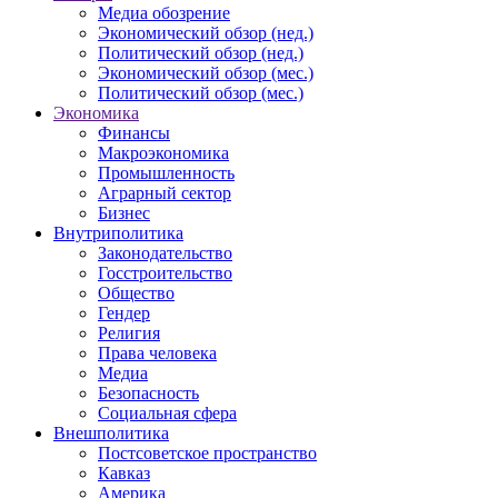
Медиа обозрение
Экономический обзор (нед.)
Политический обзор (нед.)
Экономический обзор (мес.)
Политический обзор (мес.)
Экономика
Финансы
Макроэкономика
Промышленность
Аграрный сектор
Бизнес
Внутриполитика
Законодательство
Госстроительство
Общество
Гендер
Религия
Права человека
Медиа
Безопасность
Социальная сфера
Внешполитика
Постсоветское пространство
Кавказ
Америка