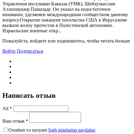
Управления мусульман Кавказа (УМК), Шейхульислам
Аллахшукюр Пашазаде. Он указал на недостаточное
внимание, уделяемое международным сообществом данному
вопросу.Открытие накануне посольства США в Иерусалиме
вызвало волну протестов в Палестинской автономии.
Израильские военные откр...
Пожалуйста, войдите или подпишитесь, чтобы читать больше
Войти
Подписаться
Написать отзыв
Ad *
Ваш отзыв *
Oxudum və razıyam
Şərh göndərmə qaydaları