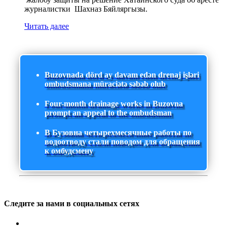
журналистки Шахназ Бяйляргызы.
Читать далее
Buzovnada dörd ay davam edən drenaj işləri
ombudsmana müraciətə səbəb olub
Four-month drainage works in Buzovna
prompt an appeal to the ombudsman
В Бузовна четырехмесячные работы по
водоотводу стали поводом для обращения
к омбудсмену
Следите за нами в социальных сетях