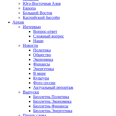
Юго-Восточная Азия
Европа
Большой Восток
Каспийский бассейн
Архив
Интервью
Вопрос-ответ
Сложный вопрос
Наши
Новости
Политика
Общество
Экономика
Финансы
Энергетика
В мире
Культура
Фото сессии
Актуальный репортаж
Выпуски
Бюллетнь Политика
Бюллетнь Экономика
Бюллетнь Финансы
Бюллетнь Энергетика
Прошу слова