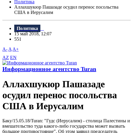
Политика
Аллахшукюр Пашазаде осудил перенос посольства
США в Иерусалим
Политика
15 май 2018, 12:07
551
A-
A
A+
AZ
EN
Информационное агентство Turan
Аллахшукюр Пашазаде
осудил перенос посольства
США в Иерусалим
Баку/15.05.18/Turan: "Гудс (Иерусалим) - столица Палестины и
вмешательство туда какого-либо государства может вызвать
большое противостояние". Об этом заявил председатель