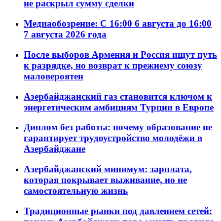
не раскрыл сумму сделки
Медиаобозрение: С 16:00 6 августа до 16:00
7 августа 2026 года
После выборов Армения и Россия ищут путь
к разрядке, но возврат к прежнему союзу
маловероятен
Азербайджанский газ становится ключом к
энергетическим амбициям Турции в Европе
Диплом без работы: почему образование не
гарантирует трудоустройство молодёжи в
Азербайджане
Азербайджанский минимум: зарплата,
которая покрывает выживание, но не
самостоятельную жизнь
Традиционные рынки под давлением сетей: