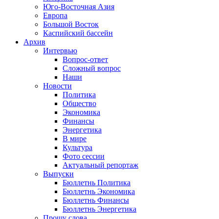
Юго-Восточная Азия
Европа
Большой Восток
Каспийский бассейн
Архив
Интервью
Вопрос-ответ
Сложный вопрос
Наши
Новости
Политика
Общество
Экономика
Финансы
Энергетика
В мире
Культура
Фото сессии
Актуальный репортаж
Выпуски
Бюллетнь Политика
Бюллетнь Экономика
Бюллетнь Финансы
Бюллетнь Энергетика
Прошу слова