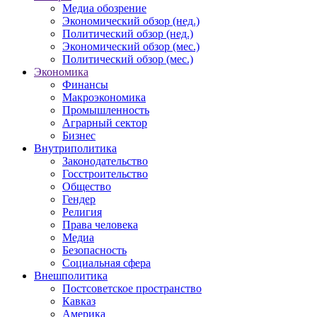
Медиа обозрение
Экономический обзор (нед.)
Политический обзор (нед.)
Экономический обзор (мес.)
Политический обзор (мес.)
Экономика
Финансы
Макроэкономика
Промышленность
Аграрный сектор
Бизнес
Внутриполитика
Законодательство
Госстроительство
Общество
Гендер
Религия
Права человека
Медиа
Безопасность
Социальная сфера
Внешполитика
Постсоветское пространство
Кавказ
Америка