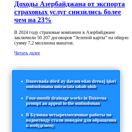
Доходы Азербайджана от экспорта
страховых услуг снизились более
чем на 23%
В 2024 году страховые компании в Азербайджане
заключили 50 207 договоров “Зеленой карты” на общую
сумму 7,2 миллиона манатов.
Читать далее
Buzovnada dörd ay davam edən drenaj işləri
ombudsmana müraciətə səbəb olub
Four-month drainage works in Buzovna
prompt an appeal to the ombudsman
В Бузовна четырехмесячные работы по
водоотводу стали поводом для обращения
к омбудсмену