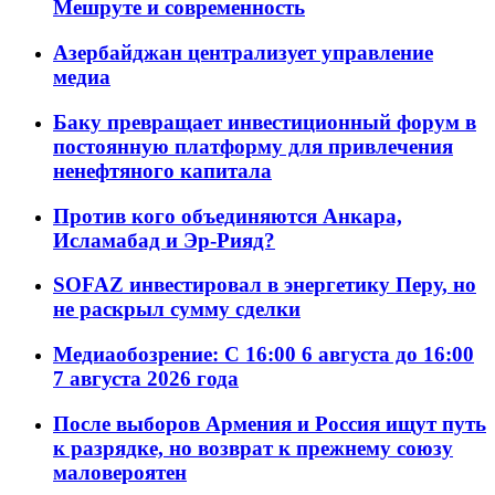
Мешруте и современность
Азербайджан централизует управление
медиа
Баку превращает инвестиционный форум в
постоянную платформу для привлечения
ненефтяного капитала
Против кого объединяются Анкара,
Исламабад и Эр-Рияд?
SOFAZ инвестировал в энергетику Перу, но
не раскрыл сумму сделки
Медиаобозрение: С 16:00 6 августа до 16:00
7 августа 2026 года
После выборов Армения и Россия ищут путь
к разрядке, но возврат к прежнему союзу
маловероятен