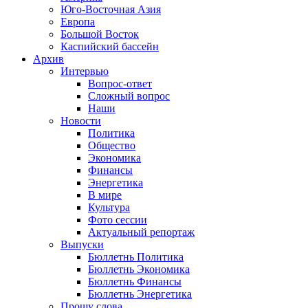
Юго-Восточная Азия
Европа
Большой Восток
Каспийский бассейн
Архив
Интервью
Вопрос-ответ
Сложный вопрос
Наши
Новости
Политика
Общество
Экономика
Финансы
Энергетика
В мире
Культура
Фото сессии
Актуальный репортаж
Выпуски
Бюллетнь Политика
Бюллетнь Экономика
Бюллетнь Финансы
Бюллетнь Энергетика
Прошу слова