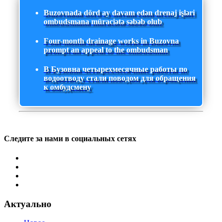
Buzovnada dörd ay davam edən drenaj işləri
ombudsmana müraciətə səbəb olub
Four-month drainage works in Buzovna
prompt an appeal to the ombudsman
В Бузовна четырехмесячные работы по
водоотводу стали поводом для обращения
к омбудсмену
Следите за нами в социальных сетях
Актуально