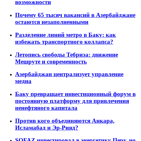
возможности
Почему 65 тысяч вакансий в Азербайджане
остаются незаполненными
Разделение линий метро в Баку: как
избежать транспортного коллапса?
Летопись свободы Тебриза: движение
Мешруте и современность
Азербайджан централизует управление
медиа
Баку превращает инвестиционный форум в
постоянную платформу для привлечения
ненефтяного капитала
Против кого объединяются Анкара,
Исламабад и Эр-Рияд?
SOFAZ инвестировал в энергетику Перу, но