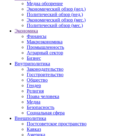
Медиа обозрение
Экономический обзор (нед.)
Политический обзор (нед.)
Экономический обзор (мес.)
Политический обзор (мес.)
Экономика
Финансы
Макроэкономика
Промышленность
Аграрный сектор
Бизнес
Внутриполитика
Законодательство
Госстроительство
Общество
Гендер
Религия
Права человека
Медиа
Безопасность
Социальная сфера
Внешполитика
Постсоветское пространство
Кавказ
Америка