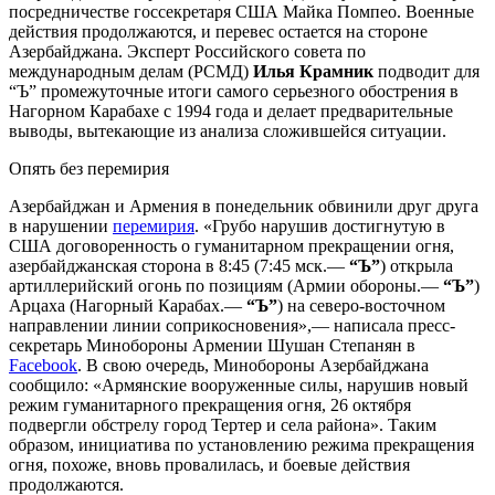
посредничестве госсекретаря США Майка Помпео. Военные
действия продолжаются, и перевес остается на стороне
Азербайджана. Эксперт Российского совета по
международным делам (РСМД)
Илья Крамник
подводит для
“Ъ” промежуточные итоги самого серьезного обострения в
Нагорном Карабахе с 1994 года и делает предварительные
выводы, вытекающие из анализа сложившейся ситуации.
Опять без перемирия
Азербайджан и Армения в понедельник обвинили друг друга
в нарушении
перемирия
. «Грубо нарушив достигнутую в
США договоренность о гуманитарном прекращении огня,
азербайджанская сторона в 8:45 (7:45 мск.—
“Ъ”
) открыла
артиллерийский огонь по позициям (Армии обороны.—
“Ъ”
)
Арцаха (Нагорный Карабах.—
“Ъ”
) на северо-восточном
направлении линии соприкосновения»,— написала пресс-
секретарь Минобороны Армении Шушан Степанян в
Facebook
. В свою очередь, Минобороны Азербайджана
сообщило: «Армянские вооруженные силы, нарушив новый
режим гуманитарного прекращения огня, 26 октября
подвергли обстрелу город Тертер и села района». Таким
образом, инициатива по установлению режима прекращения
огня, похоже, вновь провалилась, и боевые действия
продолжаются.