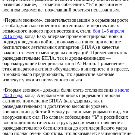
развитая армия»,— отметил собеседник “Ъ” в российском
военном ведомстве, пожелавший остаться неназванным.
«Первым звонком», свидетельствовавшим о серьезном росте
азербайджанского военного потенциала и перспективах
возможного нового противостояния, стали
бои 1–5 апреля
2016 года
, когда Баку впервые продемонстрировал новый
подход к ведению войны, включая активное применение
беспилотных летательных аппаратов (БПЛА) в качестве
важного элемента межвидовых операций. Применялись как
разведывательные БПЛА, так и дроны-камикадзе —
барражирующие боеприпасы типа IAI Harop. Применение
этих аппаратов активно обсуждалось в интернете и в прессе,
и можно было предположить, что армянские военные
извлекут уроки из полученного опыта.
«Вторым звонком» должны были стать столкновения
в июле
2020 года
, когда Азербайджан вновь продемонстрировал
активное применение БПЛА (как ударных, так и
разведывательных) и достаточно высокий уровень
координации действий между различными родами и видами
вооруженных сил. По словам собеседника “Ъ” в российских
военно-дипломатических структурах, время от появления
разведывательного беспилотника до артиллерийского удара
было подчас очень коротким, что доказывает: взаимодействие