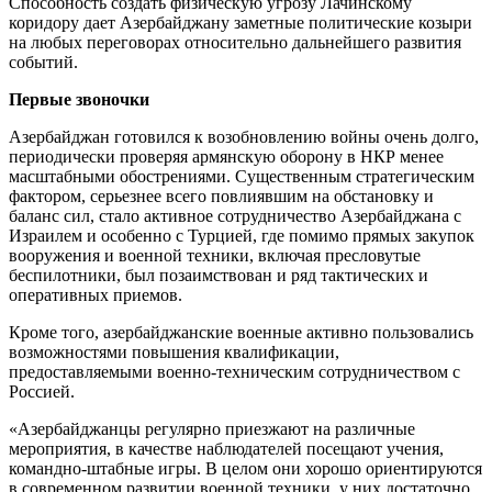
Способность создать физическую угрозу Лачинскому
коридору дает Азербайджану заметные политические козыри
на любых переговорах относительно дальнейшего развития
событий.
Первые звоночки
Азербайджан готовился к возобновлению войны очень долго,
периодически проверяя армянскую оборону в НКР менее
масштабными обострениями. Существенным стратегическим
фактором, серьезнее всего повлиявшим на обстановку и
баланс сил, стало активное сотрудничество Азербайджана с
Израилем и особенно с Турцией, где помимо прямых закупок
вооружения и военной техники, включая пресловутые
беспилотники, был позаимствован и ряд тактических и
оперативных приемов.
Кроме того, азербайджанские военные активно пользовались
возможностями повышения квалификации,
предоставляемыми военно-техническим сотрудничеством с
Россией.
«Азербайджанцы регулярно приезжают на различные
мероприятия, в качестве наблюдателей посещают учения,
командно-штабные игры. В целом они хорошо ориентируются
в современном развитии военной техники, у них достаточно