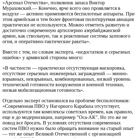
«Арсенал Отечества», полковник запаса Виктор
Мураховский.— Конечно, ярче всего оно проявляется в
воздухе — активно применяются беспилотные аппараты. При
этом армейская и тем более фронтовая пилотируемая авиация
практически не используются. Можно отметить развитую и
достаточно современную артиллерию азербайджанской
армии, как ствольную, так и реактивные системы залпового
огня, и оперативно-тактические ракеты».
Вместе с тем, по словам эксперта, «недостатков и серьезных
ошибок» у армянской стороны много:
«В частности — практически отсутствующая маскировка,
отсутствие серьезных инженерных заграждений — минно-
взрывных, невзрывных, комбинированных, низкий уровень
технической готовности вооружения и военной техники,
низкая мобилизационная готовность».
Отдельно эксперт остановился на проблеме беспилотников:
«Современная ПВО у Нагорного Карабаха отсутствует,
используются там комплексы советских времен, как правило,
еще и до модернизации, например "Оса-АК". Но это же не
повод все бросать. В условиях отсутствия современных
систем ПВО нужно было обращать внимание на старый опыт
— тот же опыт Великой Отечественной с организацией