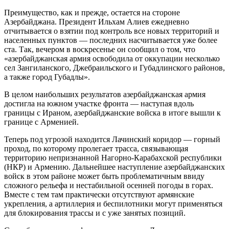
Преимущество, как и прежде, остается на стороне
Азербайджана. Президент Ильхам Алиев ежедневно
отчитывается о взятии под контроль все новых территорий и
населенных пунктов — последних насчитывается уже более
ста. Так, вечером в воскресенье он сообщил о том, что
«азербайджанская армия освободила от оккупации несколько
сел Зангиланского, Джебраильского и Губадлинского районов,
а также город Губадлы».
В целом наибольших результатов азербайджанская армия
достигла на южном участке фронта — наступая вдоль
границы с Ираном, азербайджанские войска в итоге вышли к
границе с Арменией.
Теперь под угрозой находится Лачинский коридор — горный
проход, по которому пролегает трасса, связывающая
территорию непризнанной Нагорно-Карабахской республики
(НКР) и Армению. Дальнейшее наступление азербайджанских
войск в этом районе может быть проблематичным ввиду
сложного рельефа и нестабильной осенней погоды в горах.
Вместе с тем там практически отсутствуют армянские
укрепления, а артиллерия и беспилотники могут применяться
для блокирования трассы и с уже занятых позиций.