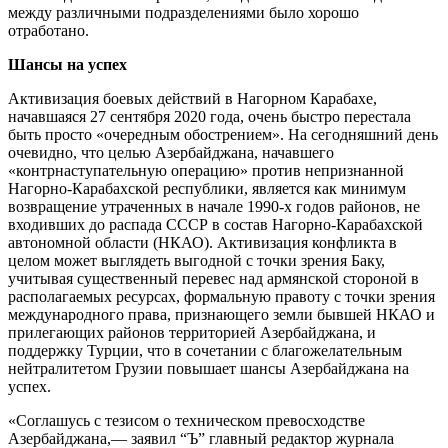
между различными подразделениями было хорошо
отработано.
Шансы на успех
Активизация боевых действий в Нагорном Карабахе,
начавшаяся 27 сентября 2020 года, очень быстро перестала
быть просто «очередным обострением». На сегодняшний день
очевидно, что целью Азербайджана, начавшего
«контрнаступательную операцию» против непризнанной
Нагорно-Карабахской республики, является как минимум
возвращение утраченных в начале 1990-х годов районов, не
входивших до распада СССР в состав Нагорно-Карабахской
автономной области (НКАО). Активизация конфликта в
целом может выглядеть выгодной с точки зрения Баку,
учитывая существенный перевес над армянской стороной в
располагаемых ресурсах, формальную правоту с точки зрения
международного права, признающего земли бывшей НКАО и
прилегающих районов территорией Азербайджана, и
поддержку Турции, что в сочетании с благожелательным
нейтралитетом Грузии повышает шансы Азербайджана на
успех.
«Соглашусь с тезисом о техническом превосходстве
Азербайджана,— заявил “Ъ” главный редактор журнала