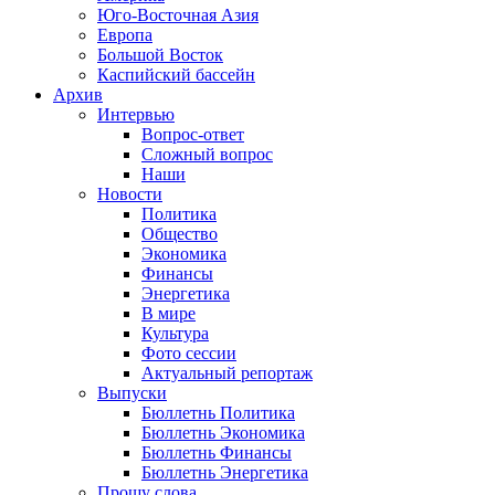
Юго-Восточная Азия
Европа
Большой Восток
Каспийский бассейн
Архив
Интервью
Вопрос-ответ
Сложный вопрос
Наши
Новости
Политика
Общество
Экономика
Финансы
Энергетика
В мире
Культура
Фото сессии
Актуальный репортаж
Выпуски
Бюллетнь Политика
Бюллетнь Экономика
Бюллетнь Финансы
Бюллетнь Энергетика
Прошу слова