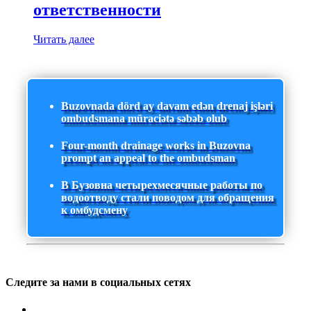
ответственности
Читать далее
Buzovnada dörd ay davam edən drenaj işləri
ombudsmana müraciətə səbəb olub
Four-month drainage works in Buzovna
prompt an appeal to the ombudsman
В Бузовна четырехмесячные работы по
водоотводу стали поводом для обращения
к омбудсмену
Следите за нами в социальных сетях