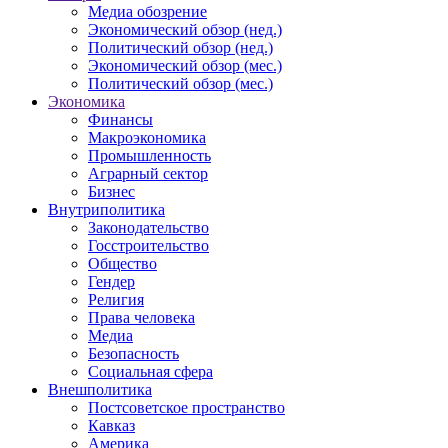
Медиа обозрение
Экономический обзор (нед.)
Политический обзор (нед.)
Экономический обзор (мес.)
Политический обзор (мес.)
Экономика
Финансы
Макроэкономика
Промышленность
Аграрный сектор
Бизнес
Внутриполитика
Законодательство
Госстроительство
Общество
Гендер
Религия
Права человека
Медиа
Безопасность
Социальная сфера
Внешполитика
Постсоветское пространство
Кавказ
Америка