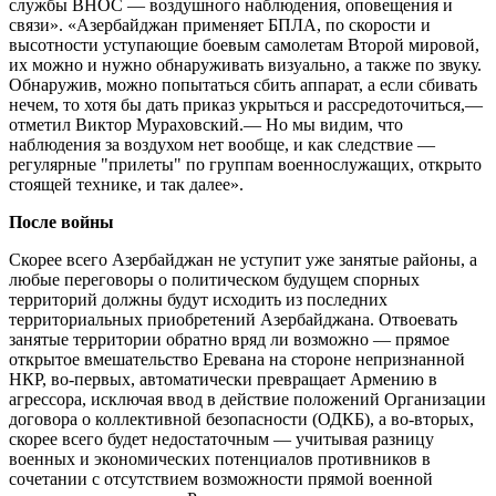
службы ВНОС — воздушного наблюдения, оповещения и
связи». «Азербайджан применяет БПЛА, по скорости и
высотности уступающие боевым самолетам Второй мировой,
их можно и нужно обнаруживать визуально, а также по звуку.
Обнаружив, можно попытаться сбить аппарат, а если сбивать
нечем, то хотя бы дать приказ укрыться и рассредоточиться,—
отметил Виктор Мураховский.— Но мы видим, что
наблюдения за воздухом нет вообще, и как следствие —
регулярные "прилеты" по группам военнослужащих, открыто
стоящей технике, и так далее».
После войны
Скорее всего Азербайджан не уступит уже занятые районы, а
любые переговоры о политическом будущем спорных
территорий должны будут исходить из последних
территориальных приобретений Азербайджана. Отвоевать
занятые территории обратно вряд ли возможно — прямое
открытое вмешательство Еревана на стороне непризнанной
НКР, во-первых, автоматически превращает Армению в
агрессора, исключая ввод в действие положений Организации
договора о коллективной безопасности (ОДКБ), а во-вторых,
скорее всего будет недостаточным — учитывая разницу
военных и экономических потенциалов противников в
сочетании с отсутствием возможности прямой военной