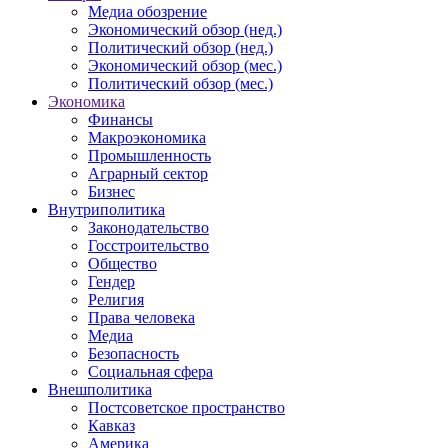
Медиа обозрение
Экономический обзор (нед.)
Политический обзор (нед.)
Экономический обзор (мес.)
Политический обзор (мес.)
Экономика
Финансы
Макроэкономика
Промышленность
Аграрный сектор
Бизнес
Внутриполитика
Законодательство
Госстроительство
Общество
Гендер
Религия
Права человека
Медиа
Безопасность
Социальная сфера
Внешполитика
Постсоветское пространство
Кавказ
Америка