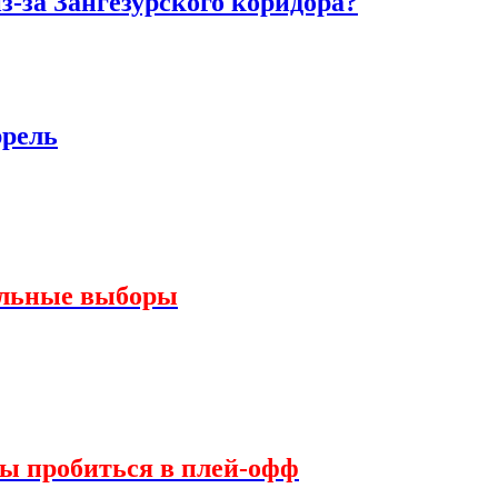
з-за Зангезурского коридора?
ррель
альные выборы
сы пробиться в плей-офф