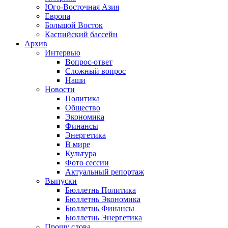
Юго-Восточная Азия
Европа
Большой Восток
Каспийский бассейн
Архив
Интервью
Вопрос-ответ
Сложный вопрос
Наши
Новости
Политика
Общество
Экономика
Финансы
Энергетика
В мире
Культура
Фото сессии
Актуальный репортаж
Выпуски
Бюллетнь Политика
Бюллетнь Экономика
Бюллетнь Финансы
Бюллетнь Энергетика
Прошу слова