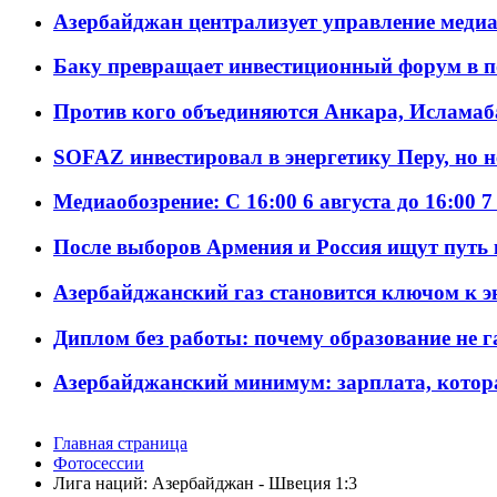
Азербайджан централизует управление меди
Баку превращает инвестиционный форум в п
Против кого объединяются Анкара, Исламаб
SOFAZ инвестировал в энергетику Перу, но 
Медиаобозрение: С 16:00 6 августа до 16:00 7
После выборов Армения и Россия ищут путь к
Азербайджанский газ становится ключом к 
Диплом без работы: почему образование не 
Азербайджанский минимум: зарплата, котор
Главная страница
Фотосессии
Лига наций: Азербайджан - Швеция 1:3