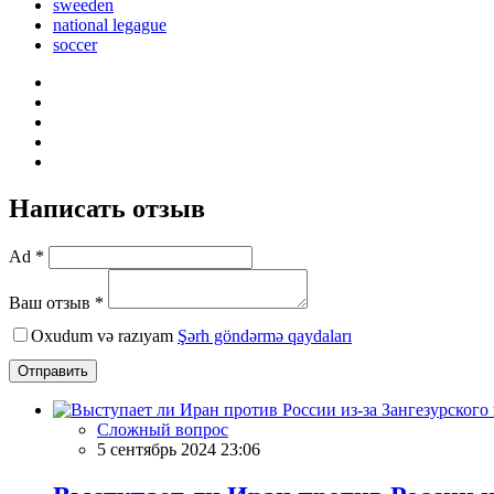
sweeden
national legague
soccer
Написать отзыв
Ad *
Ваш отзыв *
Oxudum və razıyam
Şərh göndərmə qaydaları
Отправить
Сложный вопрос
5 сентябрь 2024 23:06