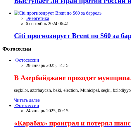
Выступает ли Иран против России и
Энергетика
6 сентябрь 2024 06:41
Citi прогнозирует Brent по $60 за ба
Фотосессии
Фотосессии
29 январь 2025, 14:15
В Азербайджане проходят муницип
seçkilər, azərbaycan, baki, election, Municipal, seçki, bələdiyyə
Читать далее
Фотосессии
24 январь 2025, 00:15
«Карабах» проиграл и потерял шан