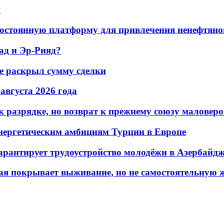
а
остоянную платформу для привлечения ненефтяно
ад и Эр-Рияд?
не раскрыл сумму сделки
 августа 2026 года
 разрядке, но возврат к прежнему союзу маловеро
энергетическим амбициям Турции в Европе
гарантирует трудоустройство молодёжи в Азербайд
ая покрывает выживание, но не самостоятельную 