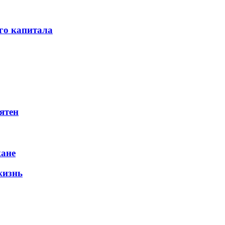
го капитала
ятен
жане
жизнь