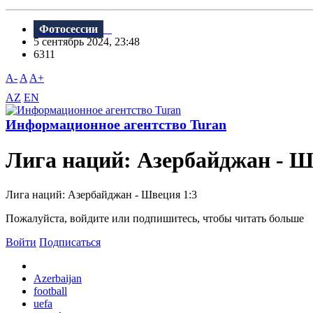
Фотосессии
5 сентябрь 2024, 23:48
6311
A-
A
A+
AZ
EN
Информационное агентство Turan
Лига наций: Азербайджан - Ш
Лига наций: Азербайджан - Швеция 1:3
Пожалуйста, войдите или подпишитесь, чтобы читать больше
Войти
Подписаться
Azerbaijan
football
uefa