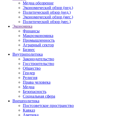
Медиа обозрение
Экономический обзор (нед.)
Политический обзор (нед.)
Экономический обзор (мес.)
Политический обзор (мес.)
Экономика
Финансы
Макроэкономика
Промышленность
Аграрный сектор
Бизнес
Внутриполитика
Законодательство
Госстроительство
Общество
Гендер
Религия
Права человека
Медиа
Безопасность
Социальная сфера
Внешполитика
Постсоветское пространство
Кавказ
Америка