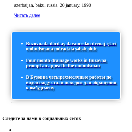
azerbaijan, baku, russia, 20 january, 1990
Читать далее
Buzovnada dörd ay davam edən drenaj işləri
ombudsmana müraciətə səbəb olub
Four-month drainage works in Buzovna
prompt an appeal to the ombudsman
В Бузовна четырехмесячные работы по
водоотводу стали поводом для обращения
к омбудсмену
Следите за нами в социальных сетях