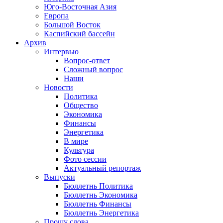
Юго-Восточная Азия
Европа
Большой Восток
Каспийский бассейн
Архив
Интервью
Вопрос-ответ
Сложный вопрос
Наши
Новости
Политика
Общество
Экономика
Финансы
Энергетика
В мире
Культура
Фото сессии
Актуальный репортаж
Выпуски
Бюллетнь Политика
Бюллетнь Экономика
Бюллетнь Финансы
Бюллетнь Энергетика
Прошу слова