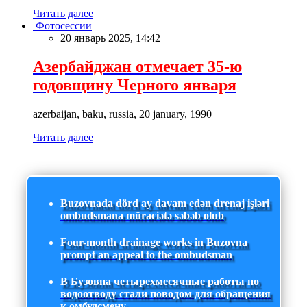
Читать далее
Фотосессии
20 январь 2025, 14:42
Азербайджан отмечает 35-ю
годовщину Черного января
azerbaijan, baku, russia, 20 january, 1990
Читать далее
Buzovnada dörd ay davam edən drenaj işləri
ombudsmana müraciətə səbəb olub
Four-month drainage works in Buzovna
prompt an appeal to the ombudsman
В Бузовна четырехмесячные работы по
водоотводу стали поводом для обращения
к омбудсмену