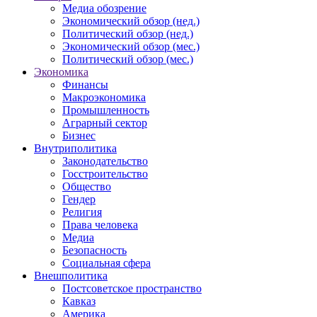
Медиа обозрение
Экономический обзор (нед.)
Политический обзор (нед.)
Экономический обзор (мес.)
Политический обзор (мес.)
Экономика
Финансы
Макроэкономика
Промышленность
Аграрный сектор
Бизнес
Внутриполитика
Законодательство
Госстроительство
Общество
Гендер
Религия
Права человека
Медиа
Безопасность
Социальная сфера
Внешполитика
Постсоветское пространство
Кавказ
Америка