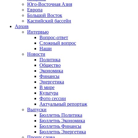
Юго-Восточная Азия
Европа
Большой Восток
Каспийский бассейн
Архив
Интервью
Вопрос-ответ
Сложный вопрос
Наши
Новости
Политика
Общество
Экономика
Финансы
Энергетика
В мире
Культура
Фото сессии
Актуальный репортаж
Выпуски
Бюллетнь Политика
Бюллетнь Экономика
Бюллетнь Финансы
Бюллетнь Энергетика
Прошу слова