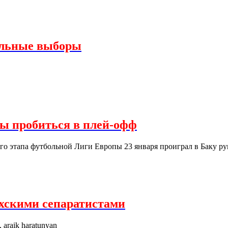
альные выборы
сы пробиться в плей-офф
ого этапа футбольной Лиги Европы 23 января проиграл в Баку р
ахскими сепаратистами
, araik haratunyan