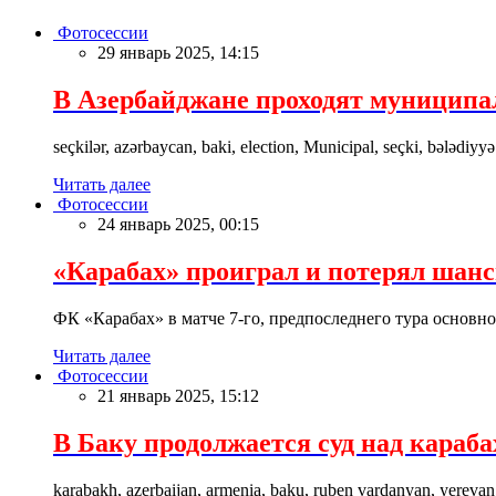
Фотосессии
29 январь 2025, 14:15
В Азербайджане проходят муницип
seçkilər, azərbaycan, baki, election, Municipal, seçki, bələdiyyə
Читать далее
Фотосессии
24 январь 2025, 00:15
«Карабах» проиграл и потерял шан
ФК «Карабах» в матче 7-го, предпоследнего тура основн
Читать далее
Фотосессии
21 январь 2025, 15:12
В Баку продолжается суд над караб
karabakh, azerbaijan, armenia, baku, ruben vardanyan, yerevan