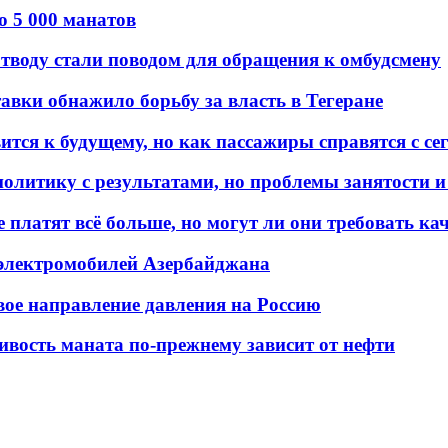
о 5 000 манатов
тводу стали поводом для обращения к омбудсмену
авки обнажило борьбу за власть в Тегеране
ится к будущему, но как пассажиры справятся с с
олитику с результатами, но проблемы занятости и
платят всё больше, но могут ли они требовать кач
 электромобилей Азербайджана
вое направление давления на Россию
ивость маната по-прежнему зависит от нефти