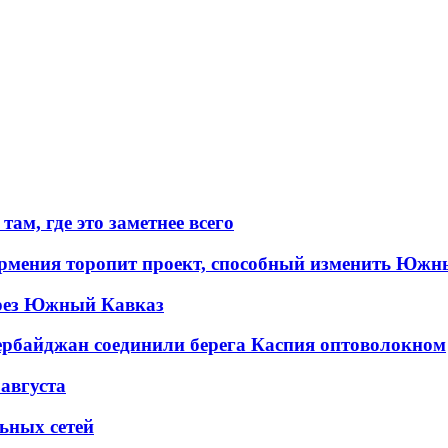
ам, где это заметнее всего
рмения торопит проект, способный изменить Южн
рез Южный Кавказ
ербайджан соединили берега Каспия оптоволокном
 августа
льных сетей