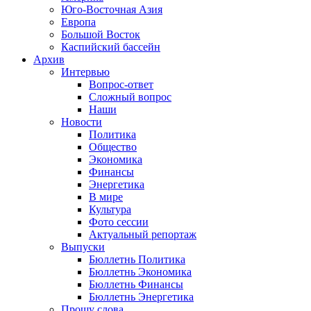
Юго-Восточная Азия
Европа
Большой Восток
Каспийский бассейн
Архив
Интервью
Вопрос-ответ
Сложный вопрос
Наши
Новости
Политика
Общество
Экономика
Финансы
Энергетика
В мире
Культура
Фото сессии
Актуальный репортаж
Выпуски
Бюллетнь Политика
Бюллетнь Экономика
Бюллетнь Финансы
Бюллетнь Энергетика
Прошу слова