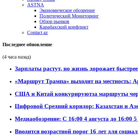
ASTNA
Экономическое обозрение
Политический Мониторинг
Обзор рынков
Карабахский конфликт
Contact az
Последнее обновление
(4 часа назад)
Зарплаты растут, но жизнь дорожает быстрее т
«Маршрут Трампа» выходит на местность: А
США и Китай конкурируютза маршруты че
Цифровой Средний коридор: Казахстан и Аз
Медиаобозрение: С 16:00 4 августа до 16:00 5
Вводится возрастной порог 16 лет для социа