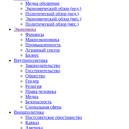
Медиа обозрение
Экономический обзор (нед.)
Политический обзор (нед.)
Экономический обзор (мес.)
Политический обзор (мес.)
Экономика
Финансы
Макроэкономика
Промышленность
Аграрный сектор
Бизнес
Внутриполитика
Законодательство
Госстроительство
Общество
Гендер
Религия
Права человека
Медиа
Безопасность
Социальная сфера
Внешполитика
Постсоветское пространство
Кавказ
Америка