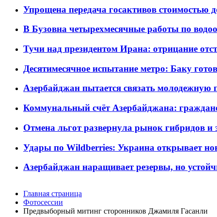
Упрощена передача госактивов стоимостью д
В Бузовна четырехмесячные работы по водоо
Тучи над президентом Ирана: отрицание отст
Десятимесячное испытание метро: Баку готов
Азербайджан пытается связать молодежную п
Коммунальный счёт Азербайджана: граждане 
Отмена льгот развернула рынок гибридов и
Удары по Wildberries: Украина открывает но
Азербайджан наращивает резервы, но устойч
Главная страница
Фотосессии
Предвыборный митинг сторонников Джамиля Гасанли