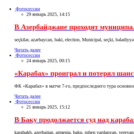
Фотосессии
29 январь 2025, 14:15
В Азербайджане проходят муницип
seçkilər, azərbaycan, baki, election, Municipal, seçki, bələdiyyə
Читать далее
Фотосессии
24 январь 2025, 00:15
«Карабах» проиграл и потерял шан
ФК «Карабах» в матче 7-го, предпоследнего тура основн
Читать далее
Фотосессии
21 январь 2025, 15:12
В Баку продолжается суд над караб
karabakh, azerbaijan, armenia, baku, ruben vardanyan, yerevan