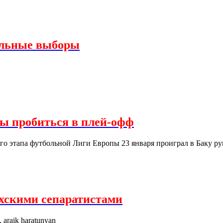
альные выборы
сы пробиться в плей-офф
ого этапа футбольной Лиги Европы 23 января проиграл в Баку р
ахскими сепаратистами
, araik haratunyan