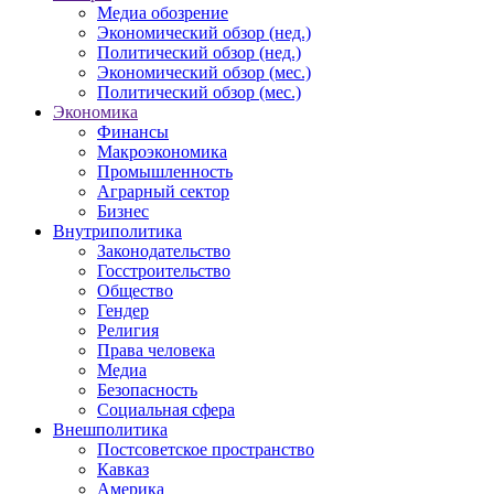
Медиа обозрение
Экономический обзор (нед.)
Политический обзор (нед.)
Экономический обзор (мес.)
Политический обзор (мес.)
Экономика
Финансы
Макроэкономика
Промышленность
Аграрный сектор
Бизнес
Внутриполитика
Законодательство
Госстроительство
Общество
Гендер
Религия
Права человека
Медиа
Безопасность
Социальная сфера
Внешполитика
Постсоветское пространство
Кавказ
Америка