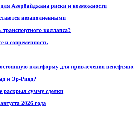
для Азербайджана риски и возможности
остаются незаполненными
ь транспортного коллапса?
е и современность
а
остоянную платформу для привлечения ненефтяно
ад и Эр-Рияд?
не раскрыл сумму сделки
 августа 2026 года