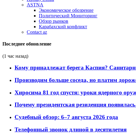
ASTNA
Экономическое обозрение
Политический Мониторинг
Обзор рынков
Карабахский конфликт
Contact az
Последнее обновление
(1 час назад)
Кому принадлежат берега Каспия? Санитарно-
Производим больше соседа, но платим дороже
Хиросима 81 год спустя: уроки ядерного ору
Почему президентская резиденция появилась 
Судебный обзор: 6–7 августа 2026 года
Телефонный звонок длиной в десятилетия