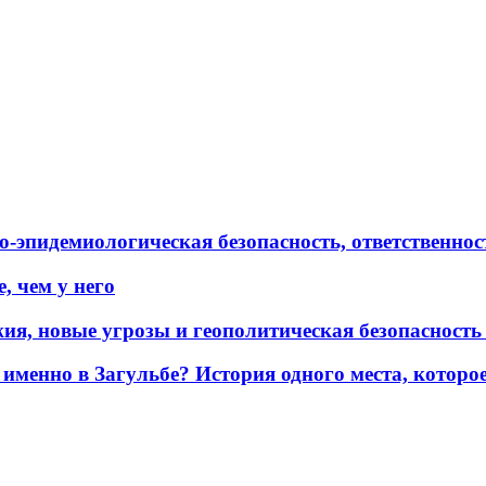
эпидемиологическая безопасность, ответственност
, чем у него
жия, новые угрозы и геополитическая безопасност
именно в Загульбе? История одного места, которо