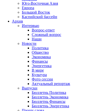
Юго-Восточная Азия
Европа
Большой Восток
Каспийский бассейн
Архив
Интервью
Вопрос-ответ
Сложный вопрос
Наши
Новости
Политика
Общество
Экономика
Финансы
Энергетика
В мире
Культура
Фото сессии
Актуальный репортаж
Выпуски
Бюллетнь Политика
Бюллетнь Экономика
Бюллетнь Финансы
Бюллетнь Энергетика
Прошу слова