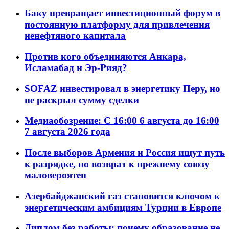
Баку превращает инвестиционный форум в
постоянную платформу для привлечения
ненефтяного капитала
Против кого объединяются Анкара,
Исламабад и Эр-Рияд?
SOFAZ инвестировал в энергетику Перу, но
не раскрыл сумму сделки
Медиаобозрение: С 16:00 6 августа до 16:00
7 августа 2026 года
После выборов Армения и Россия ищут путь
к разрядке, но возврат к прежнему союзу
маловероятен
Азербайджанский газ становится ключом к
энергетическим амбициям Турции в Европе
Диплом без работы: почему образование не