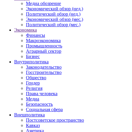
Медиа обозрение
Экономический обзор (нед.)
Политический обзор (нед.)
Экономический обзор (мес.)
Политический обзор (мес.)
Экономика
Финансы
Макроэкономика
Промышленность
Аграрный сектор
Бизнес
Внутриполитика
Законодательство
Госстроительство
Общество
Гендер
Религия
Права человека
Медиа
Безопасность
Социальная сфера
Внешполитика
Постсоветское пространство
Кавказ
Америка