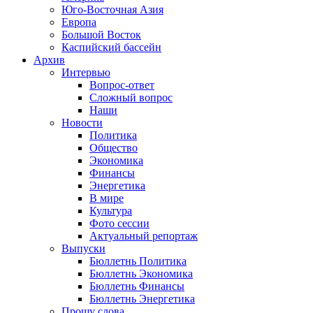
Юго-Восточная Азия
Европа
Большой Восток
Каспийский бассейн
Архив
Интервью
Вопрос-ответ
Сложный вопрос
Наши
Новости
Политика
Общество
Экономика
Финансы
Энергетика
В мире
Культура
Фото сессии
Актуальный репортаж
Выпуски
Бюллетнь Политика
Бюллетнь Экономика
Бюллетнь Финансы
Бюллетнь Энергетика
Прошу слова