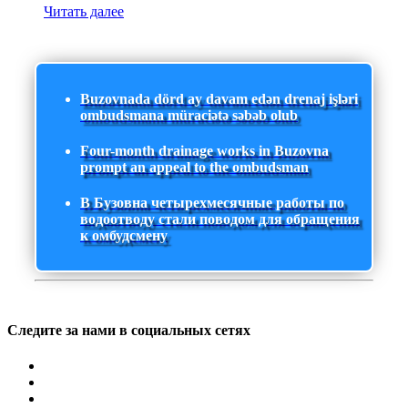
Читать далее
Buzovnada dörd ay davam edən drenaj işləri
ombudsmana müraciətə səbəb olub
Four-month drainage works in Buzovna
prompt an appeal to the ombudsman
В Бузовна четырехмесячные работы по
водоотводу стали поводом для обращения
к омбудсмену
Следите за нами в социальных сетях