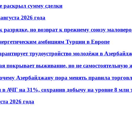
не раскрыл сумму сделки
 августа 2026 года
 разрядке, но возврат к прежнему союзу маловеро
энергетическим амбициям Турции в Европе
гарантирует трудоустройство молодёжи в Азербайд
ая покрывает выживание, но не самостоятельную 
почему Азербайджану пора менять правила торгов
в АЧГ на 31%, сохранив добычу на уровне 8 млн 
уста 2026 года