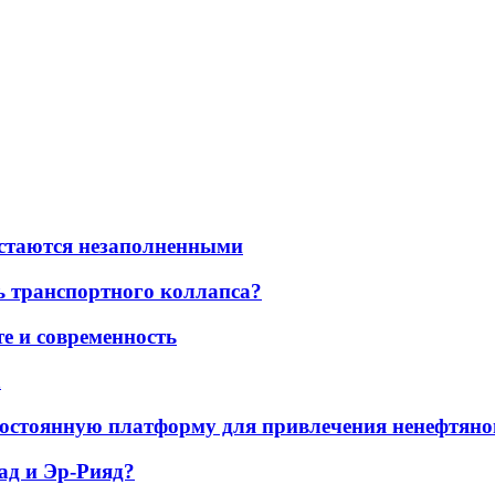
остаются незаполненными
ь транспортного коллапса?
е и современность
а
остоянную платформу для привлечения ненефтяно
ад и Эр-Рияд?