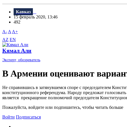
Кавказ
15 февраль 2020, 13:46
492
A-
A
A+
AZ
EN
Кямал Али
Эксперт, обозреватель
В Армении оценивают вариан
Не справившись в затянувшемся споре с председателем Конст
конституционного референдума. Народу предложат голосоват
является прекращение полномочий председателя Конституционн
Пожалуйста, войдите или подпишитесь, чтобы читать больше
Войти
Подписаться