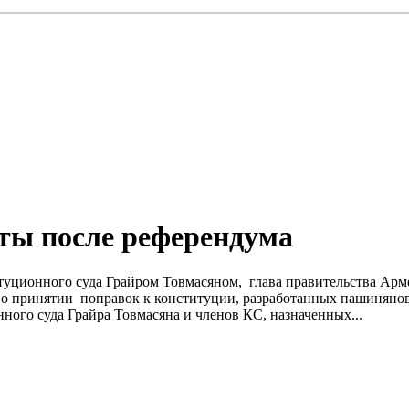
ты после референдума
итуционного суда Грайром Товмасяном, глава правительства Ар
ь о принятии поправок к конституции, разработанных пашинян
ого суда Грайра Товмасяна и членов КС, назначенных...