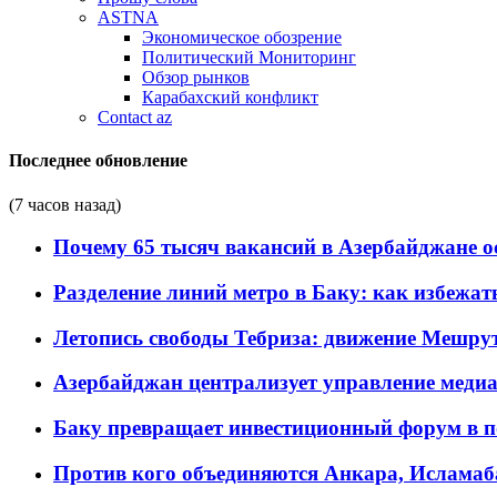
ASTNA
Экономическое обозрение
Политический Мониторинг
Обзор рынков
Карабахский конфликт
Contact az
Последнее обновление
(7 часов назад)
Почему 65 тысяч вакансий в Азербайджане 
Разделение линий метро в Баку: как избежат
Летопись свободы Тебриза: движение Мешрут
Азербайджан централизует управление меди
Баку превращает инвестиционный форум в п
Против кого объединяются Анкара, Исламаб