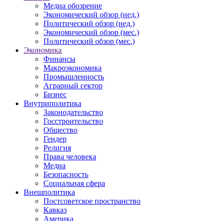
Медиа обозрение
Экономический обзор (нед.)
Политический обзор (нед.)
Экономический обзор (мес.)
Политический обзор (мес.)
Экономика
Финансы
Макроэкономика
Промышленность
Аграрный сектор
Бизнес
Внутриполитика
Законодательство
Госстроительство
Общество
Гендер
Религия
Права человека
Медиа
Безопасность
Социальная сфера
Внешполитика
Постсоветское пространство
Кавказ
Америка