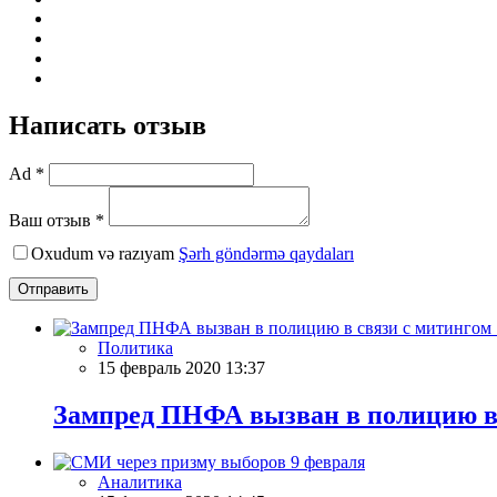
Написать отзыв
Ad *
Ваш отзыв *
Oxudum və razıyam
Şərh göndərmə qaydaları
Отправить
Политика
15 февраль 2020 13:37
Зампред ПНФА вызван в полицию в 
Аналитика