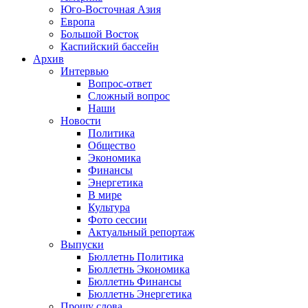
Юго-Восточная Азия
Европа
Большой Восток
Каспийский бассейн
Архив
Интервью
Вопрос-ответ
Сложный вопрос
Наши
Новости
Политика
Общество
Экономика
Финансы
Энергетика
В мире
Культура
Фото сессии
Актуальный репортаж
Выпуски
Бюллетнь Политика
Бюллетнь Экономика
Бюллетнь Финансы
Бюллетнь Энергетика
Прошу слова