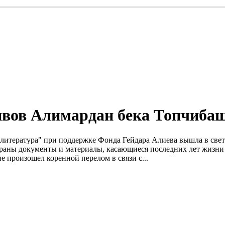
хивов Алимардан бека Топчиба
я литература" при поддержке Фонда Гейдара Алиева вышла в све
браны документы и материалы, касающиеся последних лет жизни
е произошел коренной перелом в связи с...