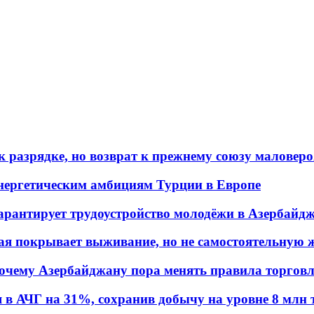
 разрядке, но возврат к прежнему союзу маловеро
энергетическим амбициям Турции в Европе
гарантирует трудоустройство молодёжи в Азербайд
ая покрывает выживание, но не самостоятельную 
почему Азербайджану пора менять правила торгов
в АЧГ на 31%, сохранив добычу на уровне 8 млн 