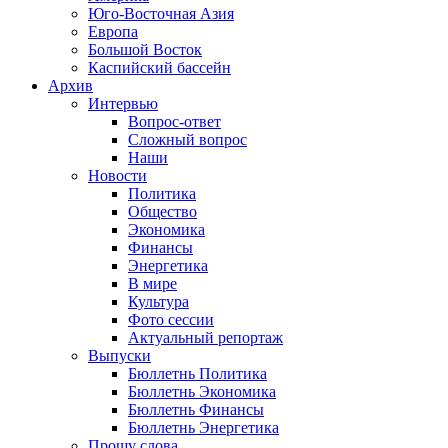
Юго-Восточная Азия
Европа
Большой Восток
Каспийский бассейн
Архив
Интервью
Вопрос-ответ
Сложный вопрос
Наши
Новости
Политика
Общество
Экономика
Финансы
Энергетика
В мире
Культура
Фото сессии
Актуальный репортаж
Выпуски
Бюллетнь Политика
Бюллетнь Экономика
Бюллетнь Финансы
Бюллетнь Энергетика
Прошу слова