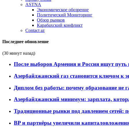
ASTNA
Экономическое обозрение
Политический Мониторинг
Обзор рынков
Карабахский конфликт
Contact az
Последнее обновление
(30 минут назад)
После выборов Армения и Россия ищут путь к
Азербайджанский газ становится ключом к 
Диплом без работы: почему образование не 
Азербайджанский минимум: зарплата, котор
Традиционные рынки под давлением сетей: 
BP и партнёры увеличили капиталовложения 