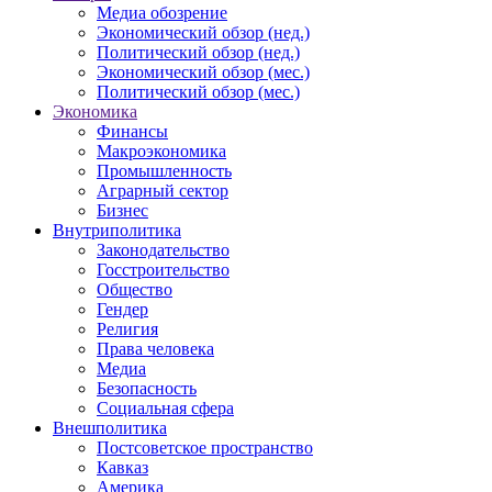
Медиа обозрение
Экономический обзор (нед.)
Политический обзор (нед.)
Экономический обзор (мес.)
Политический обзор (мес.)
Экономика
Финансы
Макроэкономика
Промышленность
Аграрный сектор
Бизнес
Внутриполитика
Законодательство
Госстроительство
Общество
Гендер
Религия
Права человека
Медиа
Безопасность
Социальная сфера
Внешполитика
Постсоветское пространство
Кавказ
Америка