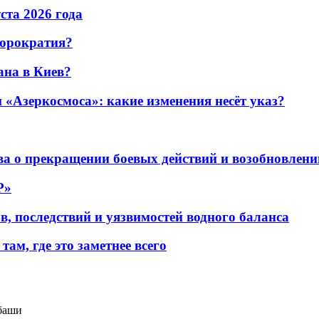
уста 2026 года
бюрократия?
ана в Киев?
«Азеркосмоса»: какие изменения несёт указ?
а о прекращении боевых действий и возобновлени
P»
в, последствий и уязвимостей водного баланса
ам, где это заметнее всего
ибаши