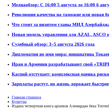
Медиаобзор: С 16:00 5 августа до 16:00 6 авг
Революция качества на таможне или новая 
Что стоит за визитом главы МИД Азербайдж
Новая модель управления для AZAL, ASCO и 
Судебный обзор: 3–5 августа 2026 года
Дипломатия во имя мира: инициатива Токаев
Иран и Армения разрабатывают свой «TRIP
Каспий отступает: комплексная оценка риско
Зарплаты растут, но жизнь дорожает быстрее т
Главная страница
Культура
Издана четвертная книга архивов Алимардан бека Топч