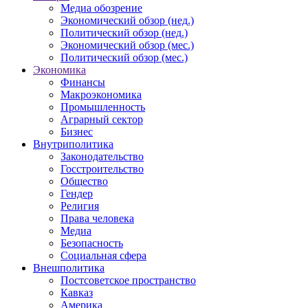
Медиа обозрение
Экономический обзор (нед.)
Политический обзор (нед.)
Экономический обзор (мес.)
Политический обзор (мес.)
Экономика
Финансы
Макроэкономика
Промышленность
Аграрный сектор
Бизнес
Внутриполитика
Законодательство
Госстроительство
Общество
Гендер
Религия
Права человека
Медиа
Безопасность
Социальная сфера
Внешполитика
Постсоветское пространство
Кавказ
Америка