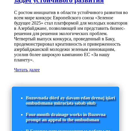
задач устойчивого развития
С ростом инициатив в области устойчивого развития во
всем мире конкурс Европейского союза «Зеленое
будущее 2025» стал платформой для молодых новаторов
в Азербайджане, позволяющей им представить бизнес-
решения для решения экологических проблем.
Четвертый выпуск конкурса, проведенный в Баку,
продемонстрировал креативность и приверженность
азербайджанской молодежи зеленым инновациям,
усилив более широкую кампанию ЕС «За нашу
планету».
Читать далее
Buzovnada dörd ay davam edən drenaj işləri
ombudsmana müraciətə səbəb olub
Four-month drainage works in Buzovna
prompt an appeal to the ombudsman