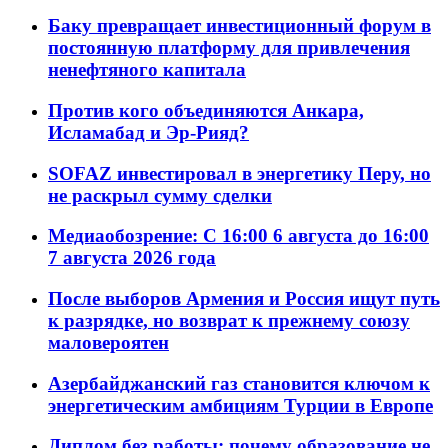
Баку превращает инвестиционный форум в
постоянную платформу для привлечения
ненефтяного капитала
Против кого объединяются Анкара,
Исламабад и Эр-Рияд?
SOFAZ инвестировал в энергетику Перу, но
не раскрыл сумму сделки
Медиаобозрение: С 16:00 6 августа до 16:00
7 августа 2026 года
После выборов Армения и Россия ищут путь
к разрядке, но возврат к прежнему союзу
маловероятен
Азербайджанский газ становится ключом к
энергетическим амбициям Турции в Европе
Диплом без работы: почему образование не