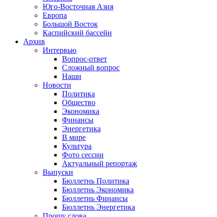
Юго-Восточная Азия
Европа
Большой Восток
Каспийский бассейн
Архив
Интервью
Вопрос-ответ
Сложный вопрос
Наши
Новости
Политика
Общество
Экономика
Финансы
Энергетика
В мире
Культура
Фото сессии
Актуальный репортаж
Выпуски
Бюллетнь Политика
Бюллетнь Экономика
Бюллетнь Финансы
Бюллетнь Энергетика
Прошу слова