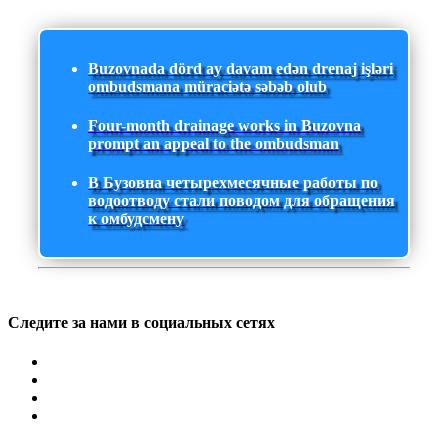
Buzovnada dörd ay davam edən drenaj işləri
ombudsmana müraciətə səbəb olub
Four-month drainage works in Buzovna
prompt an appeal to the ombudsman
В Бузовна четырехмесячные работы по
водоотводу стали поводом для обращения
к омбудсмену
Следите за нами в социальных сетях