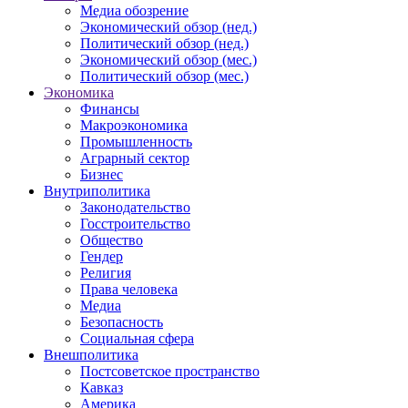
Медиа обозрение
Экономический обзор (нед.)
Политический обзор (нед.)
Экономический обзор (мес.)
Политический обзор (мес.)
Экономика
Финансы
Макроэкономика
Промышленность
Аграрный сектор
Бизнес
Внутриполитика
Законодательство
Госстроительство
Общество
Гендер
Религия
Права человека
Медиа
Безопасность
Социальная сфера
Внешполитика
Постсоветское пространство
Кавказ
Америка