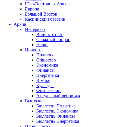
Юго-Восточная Азия
Европа
Большой Восток
Каспийский бассейн
Архив
Интервью
Вопрос-ответ
Сложный вопрос
Наши
Новости
Политика
Общество
Экономика
Финансы
Энергетика
В мире
Культура
Фото сессии
Актуальный репортаж
Выпуски
Бюллетнь Политика
Бюллетнь Экономика
Бюллетнь Финансы
Бюллетнь Энергетика
Прошу слова