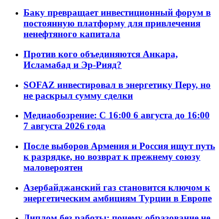
Баку превращает инвестиционный форум в
постоянную платформу для привлечения
ненефтяного капитала
Против кого объединяются Анкара,
Исламабад и Эр-Рияд?
SOFAZ инвестировал в энергетику Перу, но
не раскрыл сумму сделки
Медиаобозрение: С 16:00 6 августа до 16:00
7 августа 2026 года
После выборов Армения и Россия ищут путь
к разрядке, но возврат к прежнему союзу
маловероятен
Азербайджанский газ становится ключом к
энергетическим амбициям Турции в Европе
Диплом без работы: почему образование не