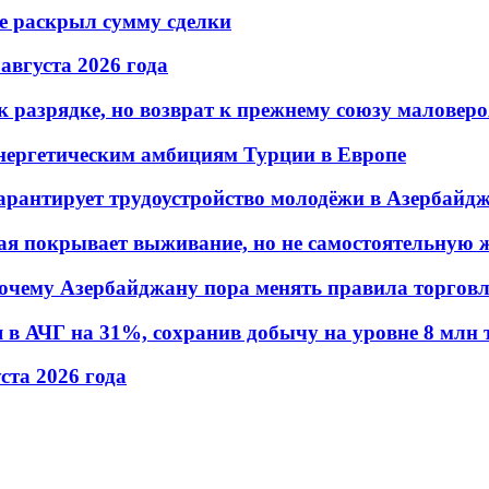
не раскрыл сумму сделки
 августа 2026 года
 разрядке, но возврат к прежнему союзу маловеро
энергетическим амбициям Турции в Европе
гарантирует трудоустройство молодёжи в Азербайд
ая покрывает выживание, но не самостоятельную 
почему Азербайджану пора менять правила торгов
в АЧГ на 31%, сохранив добычу на уровне 8 млн 
уста 2026 года