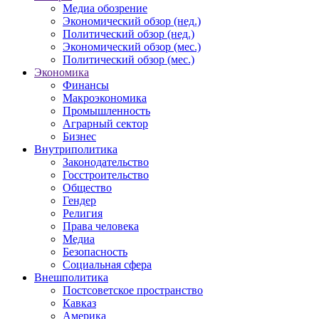
Медиа обозрение
Экономический обзор (нед.)
Политический обзор (нед.)
Экономический обзор (мес.)
Политический обзор (мес.)
Экономика
Финансы
Макроэкономика
Промышленность
Аграрный сектор
Бизнес
Внутриполитика
Законодательство
Госстроительство
Общество
Гендер
Религия
Права человека
Медиа
Безопасность
Социальная сфера
Внешполитика
Постсоветское пространство
Кавказ
Америка