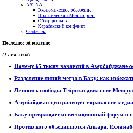
ASTNA
Экономическое обозрение
Политический Мониторинг
Обзор рынков
Карабахский конфликт
Contact az
Последнее обновление
(3 часа назад)
Почему 65 тысяч вакансий в Азербайджане 
Разделение линий метро в Баку: как избежат
Летопись свободы Тебриза: движение Мешрут
Азербайджан централизует управление меди
Баку превращает инвестиционный форум в п
Против кого объединяются Анкара, Исламаб