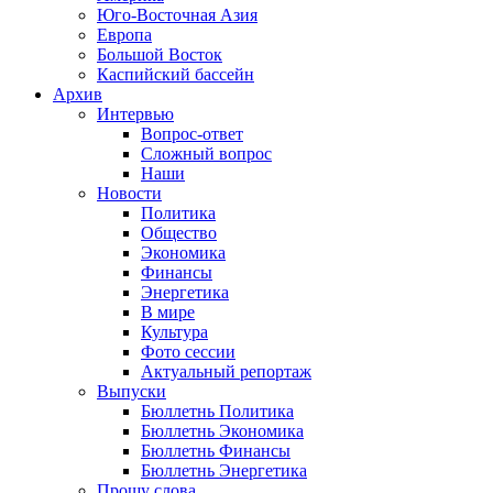
Юго-Восточная Азия
Европа
Большой Восток
Каспийский бассейн
Архив
Интервью
Вопрос-ответ
Сложный вопрос
Наши
Новости
Политика
Общество
Экономика
Финансы
Энергетика
В мире
Культура
Фото сессии
Актуальный репортаж
Выпуски
Бюллетнь Политика
Бюллетнь Экономика
Бюллетнь Финансы
Бюллетнь Энергетика
Прошу слова