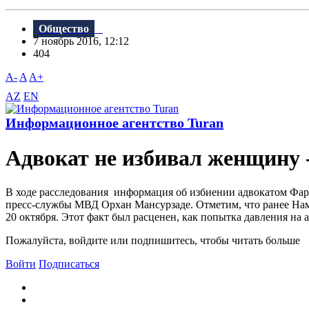
Общество
7 ноябрь 2016, 12:12
404
A-
A
A+
AZ
EN
Информационное агентство Turan
Адвокат не избивал женщину
В ходе расследования информация об избиении адвокатом Фари
пресс-службы МВД Орхан Мансурзаде. Отметим, что ранее Нам
20 октября. Этот факт был расценен, как попытка давления на 
Пожалуйста, войдите или подпишитесь, чтобы читать больше
Войти
Подписаться