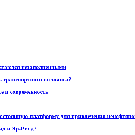
остаются незаполненными
ь транспортного коллапса?
е и современность
а
остоянную платформу для привлечения ненефтяно
ад и Эр-Рияд?