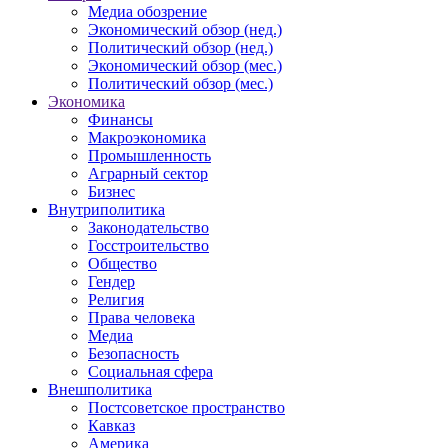
Медиа обозрение
Экономический обзор (нед.)
Политический обзор (нед.)
Экономический обзор (мес.)
Политический обзор (мес.)
Экономика
Финансы
Макроэкономика
Промышленность
Аграрный сектор
Бизнес
Внутриполитика
Законодательство
Госстроительство
Общество
Гендер
Религия
Права человека
Медиа
Безопасность
Социальная сфера
Внешполитика
Постсоветское пространство
Кавказ
Америка