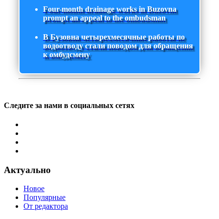
Four-month drainage works in Buzovna
prompt an appeal to the ombudsman
В Бузовна четырехмесячные работы по
водоотводу стали поводом для обращения
к омбудсмену
Следите за нами в социальных сетях
Актуально
Новое
Популярные
От редактора