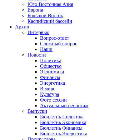
Юго-Восточная Азия
Европа
Большой Восток
Каспийский бассейн
Архив
Интервью
Вопрос-ответ
Сложный вопрос
Наши
Новости
Политика
Общество
Экономика
Финансы
Энергетика
В мире
Культура
Фото сессии
Актуальный репортаж
Выпуски
Бюллетнь Политика
Бюллетнь Экономика
Бюллетнь Финансы
Бюллетнь Энергетика
Прошу слова