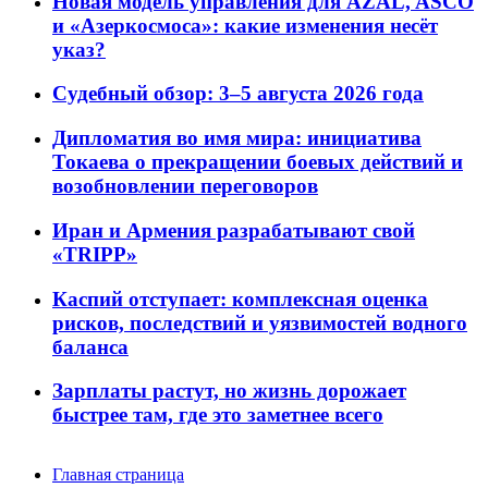
Новая модель управления для AZAL, ASCO
и «Азеркосмоса»: какие изменения несёт
указ?
Судебный обзор: 3–5 августа 2026 года
Дипломатия во имя мира: инициатива
Токаева о прекращении боевых действий и
возобновлении переговоров
Иран и Армения разрабатывают свой
«TRIPP»
Каспий отступает: комплексная оценка
рисков, последствий и уязвимостей водного
баланса
Зарплаты растут, но жизнь дорожает
быстрее там, где это заметнее всего
Главная страница