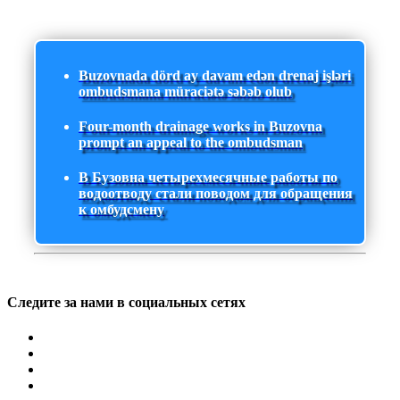
Buzovnada dörd ay davam edən drenaj işləri
ombudsmana müraciətə səbəb olub
Four-month drainage works in Buzovna
prompt an appeal to the ombudsman
В Бузовна четырехмесячные работы по
водоотводу стали поводом для обращения
к омбудсмену
Следите за нами в социальных сетях