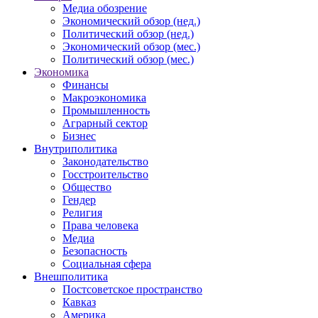
Медиа обозрение
Экономический обзор (нед.)
Политический обзор (нед.)
Экономический обзор (мес.)
Политический обзор (мес.)
Экономика
Финансы
Макроэкономика
Промышленность
Аграрный сектор
Бизнес
Внутриполитика
Законодательство
Госстроительство
Общество
Гендер
Религия
Права человека
Медиа
Безопасность
Социальная сфера
Внешполитика
Постсоветское пространство
Кавказ
Америка