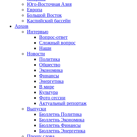
Юго-Восточная Азия
Европа
Большой Восток
Каспийский бассейн
Архив
Интервью
Вопрос-ответ
Сложный вопрос
Наши
Новости
Политика
Общество
Экономика
Финансы
Энергетика
В мире
Культура
Фото сессии
Актуальный репортаж
Выпуски
Бюллетнь Политика
Бюллетнь Экономика
Бюллетнь Финансы
Бюллетнь Энергетика
Прошу слова