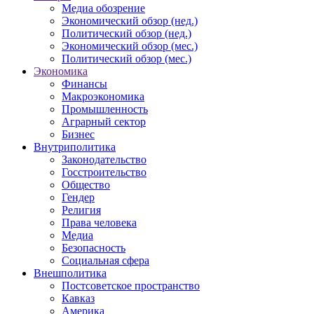
Медиа обозрение
Экономический обзор (нед.)
Политический обзор (нед.)
Экономический обзор (мес.)
Политический обзор (мес.)
Экономика
Финансы
Макроэкономика
Промышленность
Аграрный сектор
Бизнес
Внутриполитика
Законодательство
Госстроительство
Общество
Гендер
Религия
Права человека
Медиа
Безопасность
Социальная сфера
Внешполитика
Постсоветское пространство
Кавказ
Америка