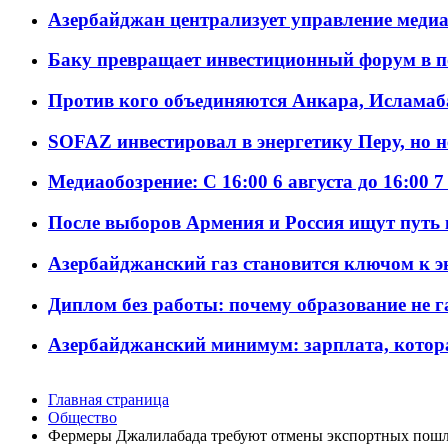
Азербайджан централизует управление меди
Баку превращает инвестиционный форум в п
Против кого объединяются Анкара, Исламаб
SOFAZ инвестировал в энергетику Перу, но 
Медиаобозрение: С 16:00 6 августа до 16:00 7
После выборов Армения и Россия ищут путь к
Азербайджанский газ становится ключом к 
Диплом без работы: почему образование не 
Азербайджанский минимум: зарплата, котор
Главная страница
Общество
Фермеры Джалилабада требуют отмены экспортных пошл