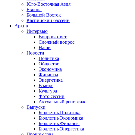
Юго-Восточная Азия
Европа
Большой Восток
Каспийский бассейн
Архив
Интервью
Вопрос-ответ
Сложный вопрос
Наши
Новости
Политика
Общество
Экономика
Финансы
Энергетика
В мире
Культура
Фото сессии
Актуальный репортаж
Выпуски
Бюллетнь Политика
Бюллетнь Экономика
Бюллетнь Финансы
Бюллетнь Энергетика
Прошу слова