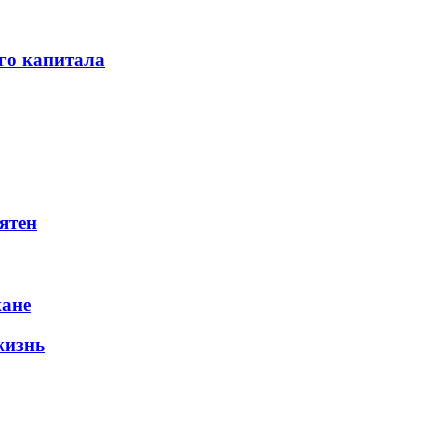
го капитала
ятен
жане
жизнь