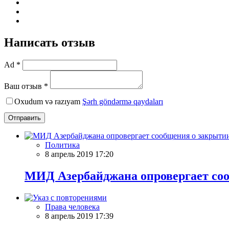
Написать отзыв
Ad *
Ваш отзыв *
Oxudum və razıyam
Şərh göndərmə qaydaları
Отправить
Политика
8 апрель 2019 17:20
МИД Азербайджана опровергает со
Права человека
8 апрель 2019 17:39