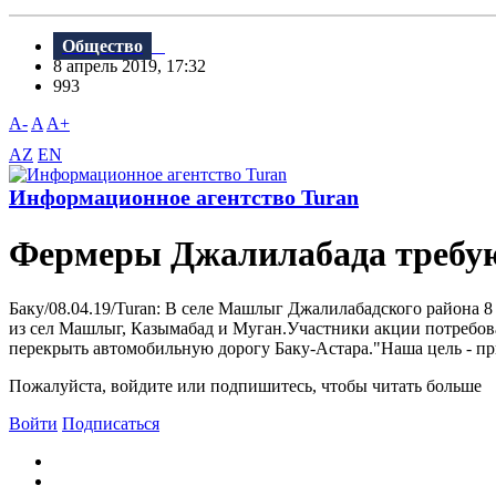
Общество
8 апрель 2019, 17:32
993
A-
A
A+
AZ
EN
Информационное агентство Turan
Фермеры Джалилабада требую
Баку/08.04.19/Turan: B селе Машлыг Джалилабадского района 
из сел Машлыг, Казымабад и Муган.Участники акции потребов
перекрыть автомобильную дорогу Баку-Астара."Наша цель - при
Пожалуйста, войдите или подпишитесь, чтобы читать больше
Войти
Подписаться