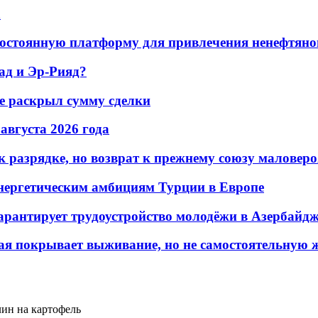
а
остоянную платформу для привлечения ненефтяно
ад и Эр-Рияд?
не раскрыл сумму сделки
 августа 2026 года
 разрядке, но возврат к прежнему союзу маловеро
энергетическим амбициям Турции в Европе
гарантирует трудоустройство молодёжи в Азербайд
ая покрывает выживание, но не самостоятельную 
ин на картофель