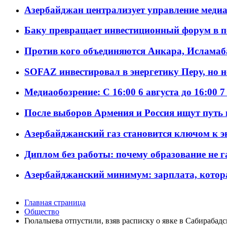
Азербайджан централизует управление меди
Баку превращает инвестиционный форум в п
Против кого объединяются Анкара, Исламаб
SOFAZ инвестировал в энергетику Перу, но 
Медиаобозрение: С 16:00 6 августа до 16:00 7
После выборов Армения и Россия ищут путь к
Азербайджанский газ становится ключом к 
Диплом без работы: почему образование не 
Азербайджанский минимум: зарплата, котор
Главная страница
Общество
Гюлалыева отпустили, взяв расписку о явке в Сабира