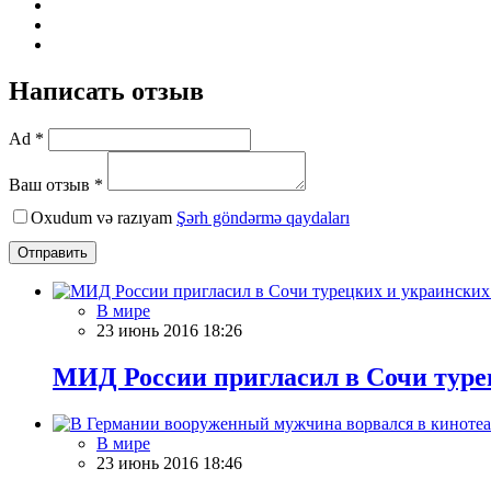
Написать отзыв
Ad *
Ваш отзыв *
Oxudum və razıyam
Şərh göndərmə qaydaları
Отправить
В мире
23 июнь 2016 18:26
МИД России пригласил в Сочи туре
В мире
23 июнь 2016 18:46