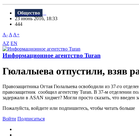
Общество
23 июнь 2016, 18:33
444
A-
A
A+
AZ
EN
Информационное агентство Turan
Гюлалыева отпустили, взяв 
Правозащитника Огтая Гюлалыева освободили из 37-го отделен
правозащитник сообщил агентству Turan. В 37-м отделении поли
задержали в ASAN хидмет? Могли просто сказать, что введен за
Пожалуйста, войдите или подпишитесь, чтобы читать больше
Войти
Подписаться