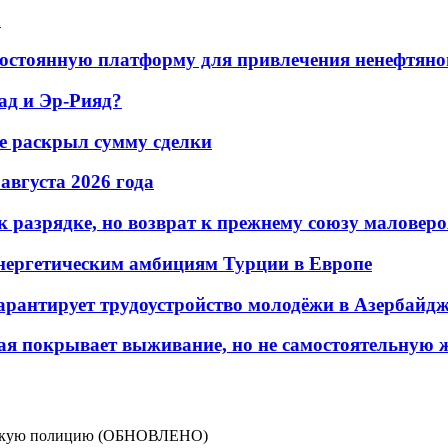
а
остоянную платформу для привлечения ненефтяно
ад и Эр-Рияд?
не раскрыл сумму сделки
 августа 2026 года
 разрядке, но возврат к прежнему союзу маловеро
энергетическим амбициям Турции в Европе
гарантирует трудоустройство молодёжи в Азербайд
ая покрывает выживание, но не самостоятельную 
бадскую полицию (ОБНОВЛЕНО)