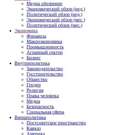
Медиа обозрение
Экономический обзор (нед.)
Политический обзор (нед.)
Экономический обзор (мес.)
Политический обзор (мес.)
Экономика
Финансы
Макроэкономика
Промышленность
Аграрный сектор
Бизнес
Внутриполитика
Законодательство
Госстроительство
Общество
Гендер
Религия
Права человека
Медиа
Безопасность
Социальная сфера
Внешполитика
Постсоветское пространство
Кавказ
Америка