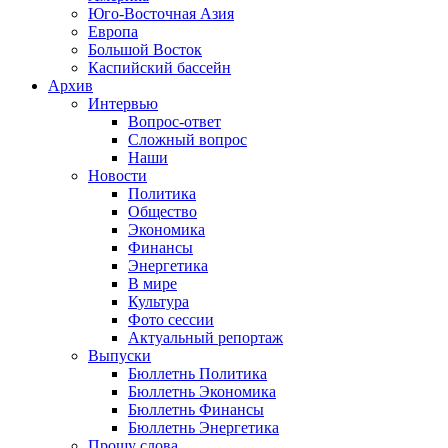
Юго-Восточная Азия
Европа
Большой Восток
Каспийский бассейн
Архив
Интервью
Вопрос-ответ
Сложный вопрос
Наши
Новости
Политика
Общество
Экономика
Финансы
Энергетика
В мире
Культура
Фото сессии
Актуальный репортаж
Выпуски
Бюллетнь Политика
Бюллетнь Экономика
Бюллетнь Финансы
Бюллетнь Энергетика
Прошу слова