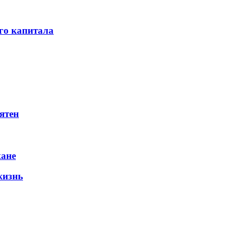
го капитала
ятен
жане
жизнь