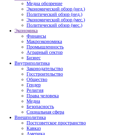
Медиа обозрение
Экономический обзор (нед.)
Политический обзор (нед.)
Экономический обзор (мес.)
Политический обзор (мес.)
Экономика
Финансы
Макроэкономика
Промышленность
Аграрный сектор
Бизнес
Внутриполитика
Законодательство
Госстроительство
Общество
Гендер
Религия
Права человека
Медиа
Безопасность
Социальная сфера
Внешполитика
Постсоветское пространство
Кавказ
Америка