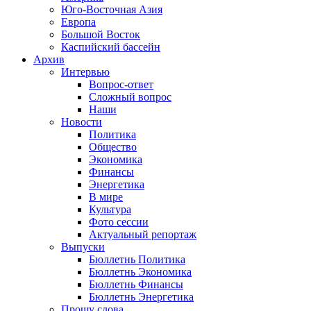
Юго-Восточная Азия
Европа
Большой Восток
Каспийский бассейн
Архив
Интервью
Вопрос-ответ
Сложный вопрос
Наши
Новости
Политика
Общество
Экономика
Финансы
Энергетика
В мире
Культура
Фото сессии
Актуальный репортаж
Выпуски
Бюллетнь Политика
Бюллетнь Экономика
Бюллетнь Финансы
Бюллетнь Энергетика
Прошу слова