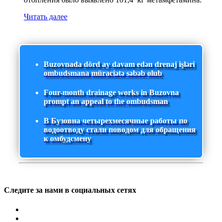
Читать далее
Buzovnada dörd ay davam edən drenaj işləri
ombudsmana müraciətə səbəb olub
Four-month drainage works in Buzovna
prompt an appeal to the ombudsman
В Бузовна четырехмесячные работы по
водоотводу стали поводом для обращения
к омбудсмену
Следите за нами в социальных сетях