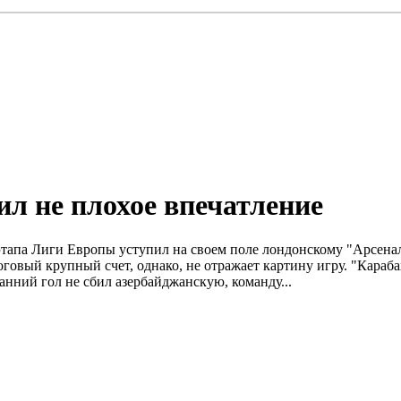
ил не плохое впечатление
о этапа Лиги Европы уступил на своем поле лондонскому "Арсен
говый крупный счет, однако, не отражает картину игру. "Караб
нний гол не сбил азербайджанскую, команду...