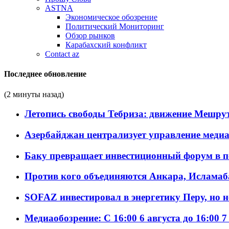
ASTNA
Экономическое обозрение
Политический Мониторинг
Обзор рынков
Карабахский конфликт
Contact az
Последнее обновление
(2 минуты назад)
Летопись свободы Тебриза: движение Мешрут
Азербайджан централизует управление меди
Баку превращает инвестиционный форум в п
Против кого объединяются Анкара, Исламаб
SOFAZ инвестировал в энергетику Перу, но 
Медиаобозрение: С 16:00 6 августа до 16:00 7