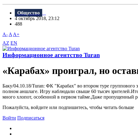
Общество
4 октябрь 2018, 23:12
488
A-
A
A+
AZ
EN
Информационное агентство Turan
«Карабах» проиграл, но остав
Баку/04.10.18/Turan: ФК "Карабах" во втором туре групповог
полном аншлаге. Игру наблюдали свыше 60 тысяч зрителей.Ито
много хлопот, особенной в первом тайме.Даже пропущенный ра
Пожалуйста, войдите или подпишитесь, чтобы читать больше
Войти
Подписаться