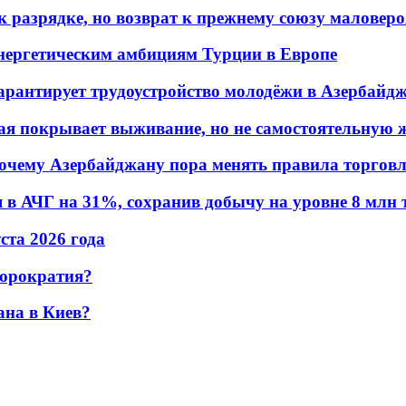
 разрядке, но возврат к прежнему союзу маловеро
энергетическим амбициям Турции в Европе
гарантирует трудоустройство молодёжи в Азербайд
ая покрывает выживание, но не самостоятельную 
почему Азербайджану пора менять правила торгов
в АЧГ на 31%, сохранив добычу на уровне 8 млн 
уста 2026 года
бюрократия?
ана в Киев?