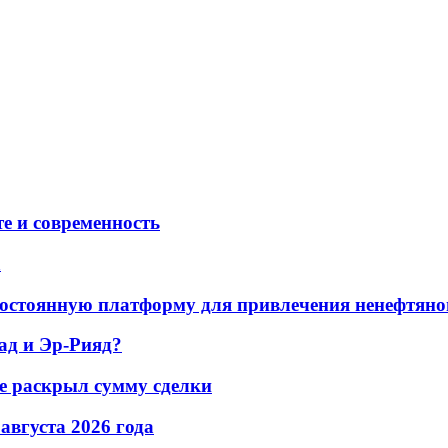
е и современность
а
остоянную платформу для привлечения ненефтяно
ад и Эр-Рияд?
не раскрыл сумму сделки
 августа 2026 года