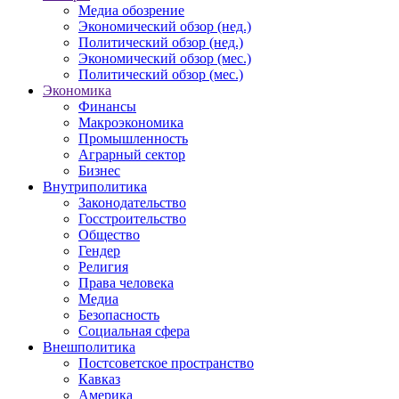
Медиа обозрение
Экономический обзор (нед.)
Политический обзор (нед.)
Экономический обзор (мес.)
Политический обзор (мес.)
Экономика
Финансы
Макроэкономика
Промышленность
Аграрный сектор
Бизнес
Внутриполитика
Законодательство
Госстроительство
Общество
Гендер
Религия
Права человека
Медиа
Безопасность
Социальная сфера
Внешполитика
Постсоветское пространство
Кавказ
Америка