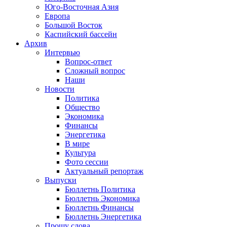
Юго-Восточная Азия
Европа
Большой Восток
Каспийский бассейн
Архив
Интервью
Вопрос-ответ
Сложный вопрос
Наши
Новости
Политика
Общество
Экономика
Финансы
Энергетика
В мире
Культура
Фото сессии
Актуальный репортаж
Выпуски
Бюллетнь Политика
Бюллетнь Экономика
Бюллетнь Финансы
Бюллетнь Энергетика
Прошу слова