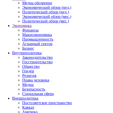
Медиа обозрение
Экономический обзор (нед.)
Политический обзор (нед.)
Экономический обзор (мес.)
Политический обзор (мес.)
Экономика
Финансы
Макроэкономика
Промышленность
Аграрный сектор
Бизнес
Внутриполитика
Законодательство
Госстроительство
Общество
Гендер
Религия
Права человека
Медиа
Безопасность
Социальная сфера
Внешполитика
Постсоветское пространство
Кавказ
Америка