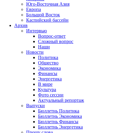
Юго-Восточная Азия
Европа
Большой Восток
Каспийский бассейн
Архив
Интервью
Вопрос-ответ
Сложный вопрос
Наши
Новости
Политика
Общество
Экономика
Финансы
Энергетика
В мире
Культура
Фото сессии
Актуальный репортаж
Выпуски
Бюллетнь Политика
Бюллетнь Экономика
Бюллетнь Финансы
Бюллетнь Энергетика
Прошу слова