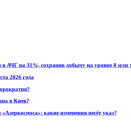
в АЧГ на 31%, сохранив добычу на уровне 8 млн 
уста 2026 года
бюрократия?
ана в Киев?
«Азеркосмоса»: какие изменения несёт указ?