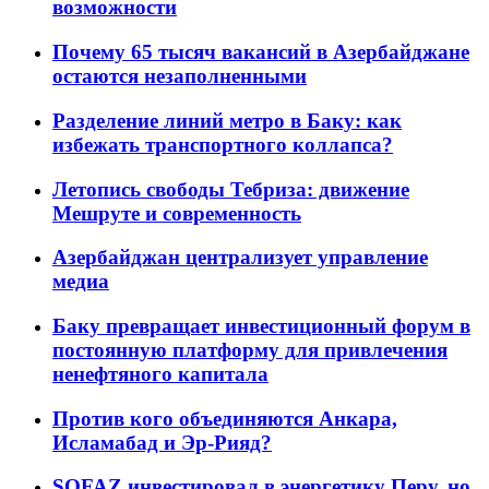
возможности
Почему 65 тысяч вакансий в Азербайджане
остаются незаполненными
Разделение линий метро в Баку: как
избежать транспортного коллапса?
Летопись свободы Тебриза: движение
Мешруте и современность
Азербайджан централизует управление
медиа
Баку превращает инвестиционный форум в
постоянную платформу для привлечения
ненефтяного капитала
Против кого объединяются Анкара,
Исламабад и Эр-Рияд?
SOFAZ инвестировал в энергетику Перу, но