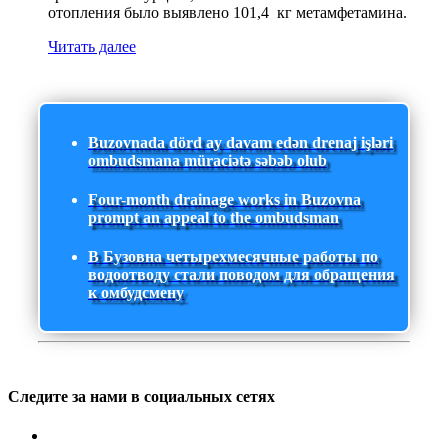
отопления было выявлено 101,4 кг метамфетамина.
Читать далее
Buzovnada dörd ay davam edən drenaj işləri
ombudsmana müraciətə səbəb olub
Four-month drainage works in Buzovna
prompt an appeal to the ombudsman
В Бузовна четырехмесячные работы по
водоотводу стали поводом для обращения
к омбудсмену
Следите за нами в социальных сетях