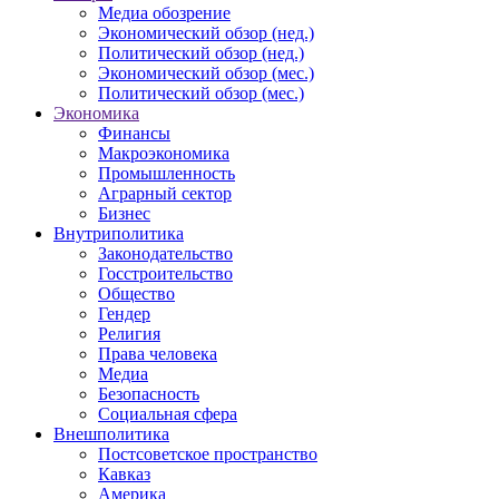
Медиа обозрение
Экономический обзор (нед.)
Политический обзор (нед.)
Экономический обзор (мес.)
Политический обзор (мес.)
Экономика
Финансы
Макроэкономика
Промышленность
Аграрный сектор
Бизнес
Внутриполитика
Законодательство
Госстроительство
Общество
Гендер
Религия
Права человека
Медиа
Безопасность
Социальная сфера
Внешполитика
Постсоветское пространство
Кавказ
Америка