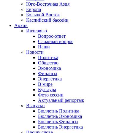
Юго-Восточная Азия
Европа
Большой Восток
Каспийский бассейн
Архив
Интервью
Вопрос-ответ
Сложный вопрос
Наши
Новости
Политика
Общество
Экономика
Финансы
Энергетика
В мире
Культура
Фото сессии
Актуальный репортаж
Выпуски
Бюллетнь Политика
Бюллетнь Экономика
Бюллетнь Финансы
Бюллетнь Энергетика
Прошу слова