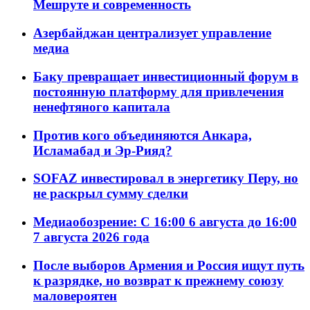
Мешруте и современность
Азербайджан централизует управление
медиа
Баку превращает инвестиционный форум в
постоянную платформу для привлечения
ненефтяного капитала
Против кого объединяются Анкара,
Исламабад и Эр-Рияд?
SOFAZ инвестировал в энергетику Перу, но
не раскрыл сумму сделки
Медиаобозрение: С 16:00 6 августа до 16:00
7 августа 2026 года
После выборов Армения и Россия ищут путь
к разрядке, но возврат к прежнему союзу
маловероятен