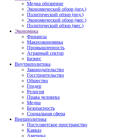
Медиа обозрение
Экономический обзор (нед.)
Политический обзор (нед.)
Экономический обзор (мес.)
Политический обзор (мес.)
Экономика
Финансы
Макроэкономика
Промышленность
Аграрный сектор
Бизнес
Внутриполитика
Законодательство
Госстроительство
Общество
Гендер
Религия
Права человека
Медиа
Безопасность
Социальная сфера
Внешполитика
Постсоветское пространство
Кавказ
Америка