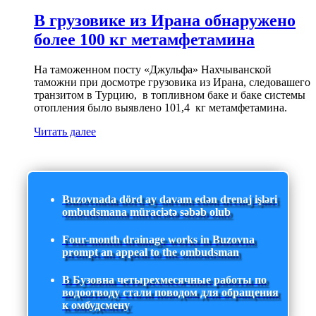
В грузовике из Ирана обнаружено
более 100 кг метамфетамина
На таможенном посту «Джульфа» Нахчыванской
таможни при досмотре грузовика из Ирана, следовашего
транзитом в Турцию, в топливном баке и баке системы
отопления было выявлено 101,4 кг метамфетамина.
Читать далее
Buzovnada dörd ay davam edən drenaj işləri
ombudsmana müraciətə səbəb olub
Four-month drainage works in Buzovna
prompt an appeal to the ombudsman
В Бузовна четырехмесячные работы по
водоотводу стали поводом для обращения
к омбудсмену