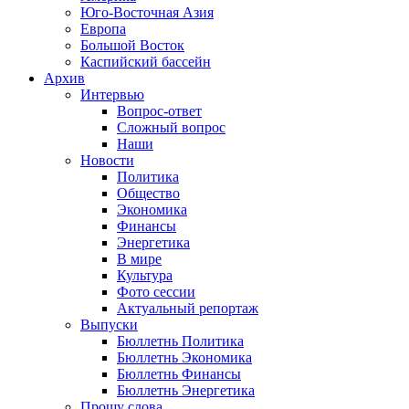
Юго-Восточная Азия
Европа
Большой Восток
Каспийский бассейн
Архив
Интервью
Вопрос-ответ
Сложный вопрос
Наши
Новости
Политика
Общество
Экономика
Финансы
Энергетика
В мире
Культура
Фото сессии
Актуальный репортаж
Выпуски
Бюллетнь Политика
Бюллетнь Экономика
Бюллетнь Финансы
Бюллетнь Энергетика
Прошу слова