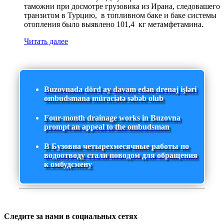
таможни при досмотре грузовика из Ирана, следовашего
транзитом в Турцию, в топливном баке и баке системы
отопления было выявлено 101,4 кг метамфетамина.
Читать далее
Buzovnada dörd ay davam edən drenaj işləri
ombudsmana müraciətə səbəb olub
Four-month drainage works in Buzovna
prompt an appeal to the ombudsman
В Бузовна четырехмесячные работы по
водоотводу стали поводом для обращения
к омбудсмену
Следите за нами в социальных сетях