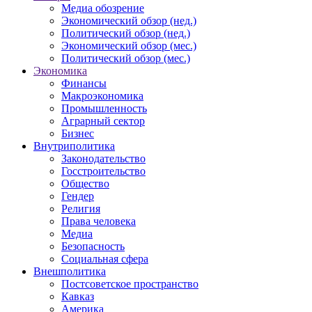
Медиа обозрение
Экономический обзор (нед.)
Политический обзор (нед.)
Экономический обзор (мес.)
Политический обзор (мес.)
Экономика
Финансы
Макроэкономика
Промышленность
Аграрный сектор
Бизнес
Внутриполитика
Законодательство
Госстроительство
Общество
Гендер
Религия
Права человека
Медиа
Безопасность
Социальная сфера
Внешполитика
Постсоветское пространство
Кавказ
Америка