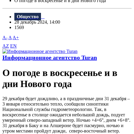
О погоде в воскресенье и в дни Нового года
Общество
28 декабрь 2024, 14:00
1569
A-
A
A+
AZ
EN
Информационное агентство Turan
О погоде в воскресенье и в
дни Нового года
29 декабря будет дождливо, а в праздничные дни 31 декабря –
3 января относительно тепло, сообщили синоптики
Национальной службы гидрометеорологии. Так, в
воскресенье в столице ожидается небольшой дождь, подует
умеренный северо-западный ветер. Ночью +4+6°, днем +​​6+8°.
31 декабря в Баку и на Апшероне будет пасмурно, ночью и
утром местами пройдут дожди, северо-восточный ветер.