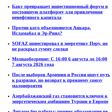
Баку превращает инвестиционный форум в
постоянную платформу для привлечения
ненефтяного капитала
Против кого объединяются Анкара,
Исламабад и Эр-Рияд?
SOFAZ инвестировал в энергетику Перу, но
не раскрыл сумму сделки
Медиаобозрение: С 16:00 6 августа до 16:00
7 августа 2026 года
После выборов Армения и Россия ищут путь
к разрядке, но возврат к прежнему союзу
маловероятен
Азербайджанский газ становится ключом к
энергетическим амбициям Турции в Европе
Диплом без работы: почему образование не