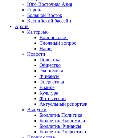
Юго-Восточная Азия
Европа
Большой Восток
Каспийский бассейн
Архив
Интервью
Вопрос-ответ
Сложный вопрос
Наши
Новости
Политика
Общество
Экономика
Финансы
Энергетика
В мире
Культура
Фото сессии
Актуальный репортаж
Выпуски
Бюллетнь Политика
Бюллетнь Экономика
Бюллетнь Финансы
Бюллетнь Энергетика
Прошу слова