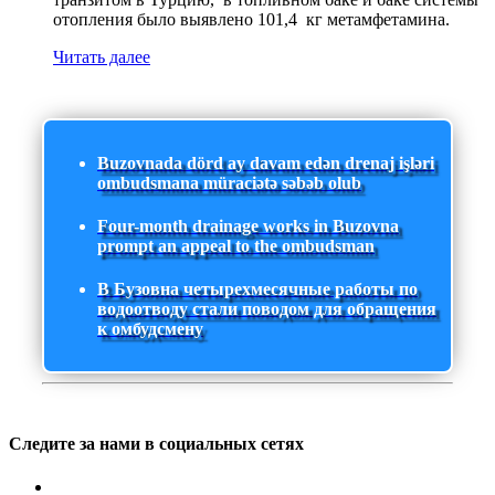
отопления было выявлено 101,4 кг метамфетамина.
Читать далее
Buzovnada dörd ay davam edən drenaj işləri
ombudsmana müraciətə səbəb olub
Four-month drainage works in Buzovna
prompt an appeal to the ombudsman
В Бузовна четырехмесячные работы по
водоотводу стали поводом для обращения
к омбудсмену
Следите за нами в социальных сетях