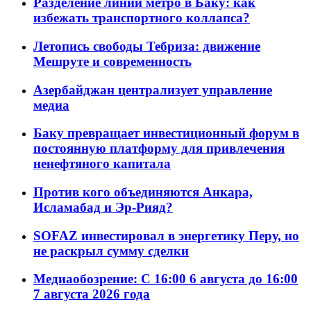
Разделение линий метро в Баку: как
избежать транспортного коллапса?
Летопись свободы Тебриза: движение
Мешруте и современность
Азербайджан централизует управление
медиа
Баку превращает инвестиционный форум в
постоянную платформу для привлечения
ненефтяного капитала
Против кого объединяются Анкара,
Исламабад и Эр-Рияд?
SOFAZ инвестировал в энергетику Перу, но
не раскрыл сумму сделки
Медиаобозрение: С 16:00 6 августа до 16:00
7 августа 2026 года