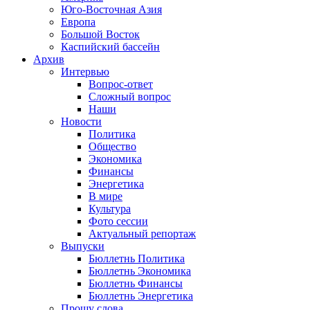
Юго-Восточная Азия
Европа
Большой Восток
Каспийский бассейн
Архив
Интервью
Вопрос-ответ
Сложный вопрос
Наши
Новости
Политика
Общество
Экономика
Финансы
Энергетика
В мире
Культура
Фото сессии
Актуальный репортаж
Выпуски
Бюллетнь Политика
Бюллетнь Экономика
Бюллетнь Финансы
Бюллетнь Энергетика
Прошу слова