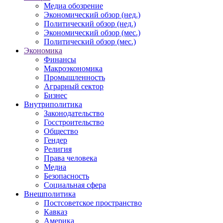
Медиа обозрение
Экономический обзор (нед.)
Политический обзор (нед.)
Экономический обзор (мес.)
Политический обзор (мес.)
Экономика
Финансы
Макроэкономика
Промышленность
Аграрный сектор
Бизнес
Внутриполитика
Законодательство
Госстроительство
Общество
Гендер
Религия
Права человека
Медиа
Безопасность
Социальная сфера
Внешполитика
Постсоветское пространство
Кавказ
Америка