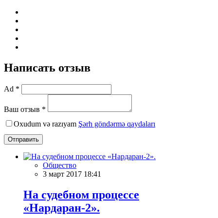
Написать отзыв
Ad *
Ваш отзыв *
Oxudum və razıyam
Şərh göndərmə qaydaları
Отправить
Общество
3 март 2017 18:41
На судебном процессе
«Нардаран-2».