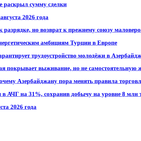
не раскрыл сумму сделки
 августа 2026 года
 разрядке, но возврат к прежнему союзу маловеро
энергетическим амбициям Турции в Европе
гарантирует трудоустройство молодёжи в Азербайд
ая покрывает выживание, но не самостоятельную 
почему Азербайджану пора менять правила торгов
в АЧГ на 31%, сохранив добычу на уровне 8 млн 
уста 2026 года