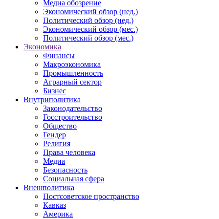
Медиа обозрение
Экономический обзор (нед.)
Политический обзор (нед.)
Экономический обзор (мес.)
Политический обзор (мес.)
Экономика
Финансы
Макроэкономика
Промышленность
Аграрный сектор
Бизнес
Внутриполитика
Законодательство
Госстроительство
Общество
Гендер
Религия
Права человека
Медиа
Безопасность
Социальная сфера
Внешполитика
Постсоветское пространство
Кавказ
Америка