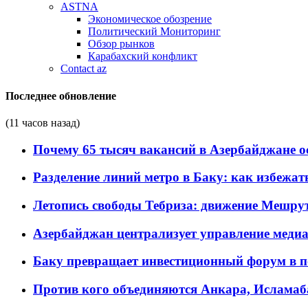
ASTNA
Экономическое обозрение
Политический Мониторинг
Обзор рынков
Карабахский конфликт
Contact az
Последнее обновление
(11 часов назад)
Почему 65 тысяч вакансий в Азербайджане 
Разделение линий метро в Баку: как избежат
Летопись свободы Тебриза: движение Мешрут
Азербайджан централизует управление меди
Баку превращает инвестиционный форум в п
Против кого объединяются Анкара, Исламаб