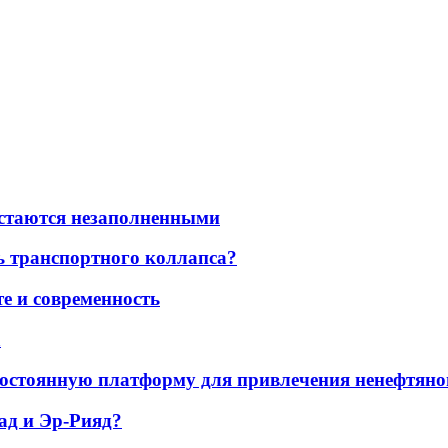
остаются незаполненными
ь транспортного коллапса?
е и современность
а
остоянную платформу для привлечения ненефтяно
ад и Эр-Рияд?