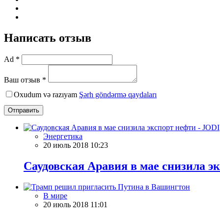
Написать отзыв
Ad *
Ваш отзыв *
Oxudum və razıyam
Şərh göndərmə qaydaları
Отправить
Энергетика
20 июль 2018 10:23
Саудовская Аравия в мае снизила э
В мире
20 июль 2018 11:01