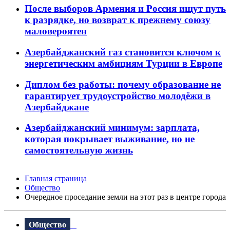
После выборов Армения и Россия ищут путь
к разрядке, но возврат к прежнему союзу
маловероятен
Азербайджанский газ становится ключом к
энергетическим амбициям Турции в Европе
Диплом без работы: почему образование не
гарантирует трудоустройство молодёжи в
Азербайджане
Азербайджанский минимум: зарплата,
которая покрывает выживание, но не
самостоятельную жизнь
Главная страница
Общество
Очередное проседание земли на этот раз в центре города
Общество