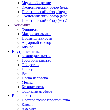
Медиа обозрение
Экономический обзор (нед.)
Политический обзор (нед.)
Экономический обзор (мес.)
Политический обзор (мес.)
Экономика
Финансы
Макроэкономика
Промышленность
Аграрный сектор
Бизнес
Внутриполитика
Законодательство
Госстроительство
Общество
Гендер
Религия
Права человека
Медиа
Безопасность
Социальная сфера
Внешполитика
Постсоветское пространство
Кавказ
Америка