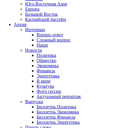
Юго-Восточная Азия
Европа
Большой Восток
Каспийский бассейн
Архив
Интервью
Вопрос-ответ
Сложный вопрос
Наши
Новости
Политика
Общество
Экономика
Финансы
Энергетика
В мире
Культура
Фото сессии
Актуальный репортаж
Выпуски
Бюллетнь Политика
Бюллетнь Экономика
Бюллетнь Финансы
Бюллетнь Энергетика
Прошу слова