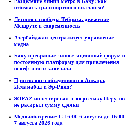
Разделение линий метро в Баку: как
избежать транспортного коллапса?
Летопись свободы Тебриза: движение
Мешруте и современность
Азербайджан централизует управление
медиа
Баку превращает инвестиционный форум в
постоянную платформу для привлечения
ненефтяного капитала
Против кого объединяются Анкара,
Исламабад и Эр-Рияд?
SOFAZ инвестировал в энергетику Перу, но
не раскрыл сумму сделки
Медиаобозрение: С 16:00 6 августа до 16:00
7 августа 2026 года