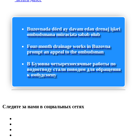
Buzovnada dörd ay davam edən drenaj işləri
ombudsmana müraciətə səbəb olub
Four-month drainage works in Buzovna
prompt an appeal to the ombudsman
В Бузовна четырехмесячные работы по
водоотводу стали поводом для обращения
к омбудсмену
Следите за нами в социальных сетях