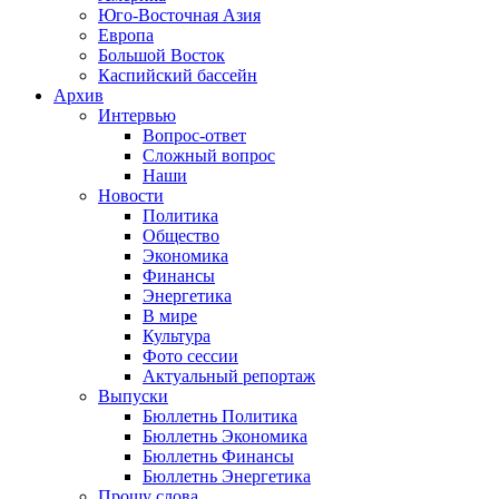
Юго-Восточная Азия
Европа
Большой Восток
Каспийский бассейн
Архив
Интервью
Вопрос-ответ
Сложный вопрос
Наши
Новости
Политика
Общество
Экономика
Финансы
Энергетика
В мире
Культура
Фото сессии
Актуальный репортаж
Выпуски
Бюллетнь Политика
Бюллетнь Экономика
Бюллетнь Финансы
Бюллетнь Энергетика
Прошу слова