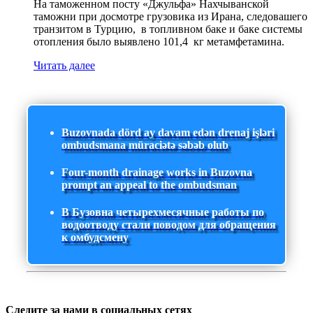
На таможенном посту «Джульфа» Нахчыванской
таможни при досмотре грузовика из Ирана, следовашего
транзитом в Турцию, в топливном баке и баке системы
отопления было выявлено 101,4 кг метамфетамина.
Читать далее
Buzovnada dörd ay davam edən drenaj işləri
ombudsmana müraciətə səbəb olub
Four-month drainage works in Buzovna
prompt an appeal to the ombudsman
В Бузовна четырехмесячные работы по
водоотводу стали поводом для обращения
к омбудсмену
Следите за нами в социальных сетях