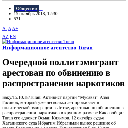
Общество
15 октябрь 2018, 12:30
531
A-
A
A+
AZ
EN
Информационное агентство Turan
Очередной поллитэмигрант
арестован по обвинению в
распространении наркотиков
Бaку/15.10.18/Turan: Активист партии "Мусават" Азад
Гасанов, который уже несколько лет проживает в
политической эмиграции в Литве, арестован по обвинению в
распространении наркотиков в крупном размере.Как сообщил
Turan его адвокат Осман Кязымов, 12 октября судья
Хатаинского суда Ибрагим Ибрагимли вынес решение об