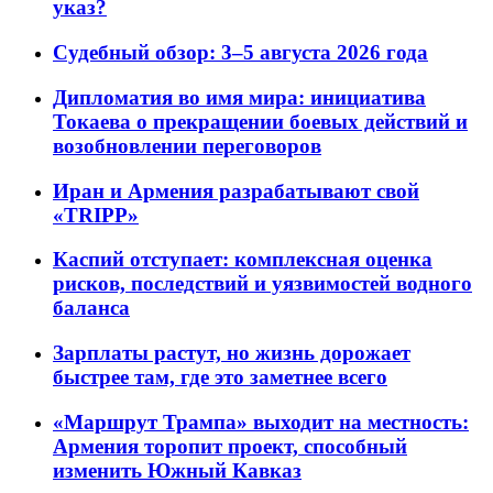
указ?
Судебный обзор: 3–5 августа 2026 года
Дипломатия во имя мира: инициатива
Токаева о прекращении боевых действий и
возобновлении переговоров
Иран и Армения разрабатывают свой
«TRIPP»
Каспий отступает: комплексная оценка
рисков, последствий и уязвимостей водного
баланса
Зарплаты растут, но жизнь дорожает
быстрее там, где это заметнее всего
«Маршрут Трампа» выходит на местность:
Армения торопит проект, способный
изменить Южный Кавказ