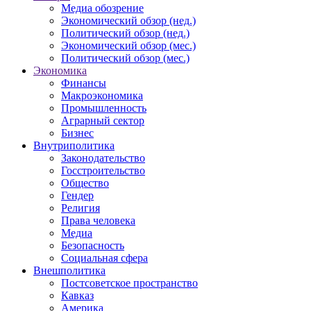
Медиа обозрение
Экономический обзор (нед.)
Политический обзор (нед.)
Экономический обзор (мес.)
Политический обзор (мес.)
Экономика
Финансы
Макроэкономика
Промышленность
Аграрный сектор
Бизнес
Внутриполитика
Законодательство
Госстроительство
Общество
Гендер
Религия
Права человека
Медиа
Безопасность
Социальная сфера
Внешполитика
Постсоветское пространство
Кавказ
Америка