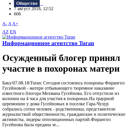
Общество
7 август 2018, 12:52
606
A-
A
A+
AZ
EN
Информационное агентство Turan
Осужденный блогер принял
участие в похоронах матери
Баку/07.08.18/Turan: Сегодня состоялись похороны Фирангиз
Гусейновой - матери отбывающего тюремное наказание
известного блогера Мехмана Гусейнова. Его отпустили из
колонии на 4 часа для участия в похоронах.На траурной
церемонию у дома Гусейновых в поселке Гара-Чухур
собрались сотни человек - родственники, представители
журналисткой общественности, гражданские и политические
активисты, лидеры оппозиционных партий.Фирангиз
Гусейнова была предана зе...