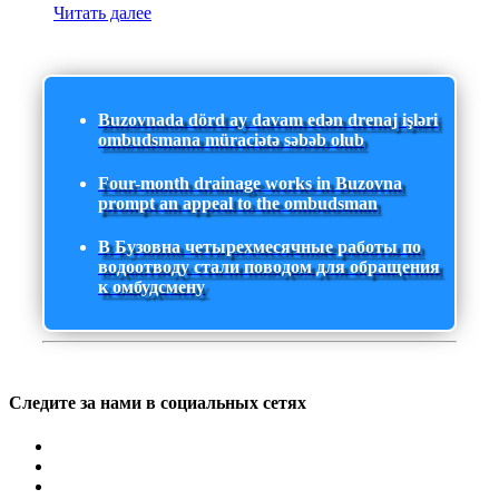
Читать далее
Buzovnada dörd ay davam edən drenaj işləri
ombudsmana müraciətə səbəb olub
Four-month drainage works in Buzovna
prompt an appeal to the ombudsman
В Бузовна четырехмесячные работы по
водоотводу стали поводом для обращения
к омбудсмену
Следите за нами в социальных сетях