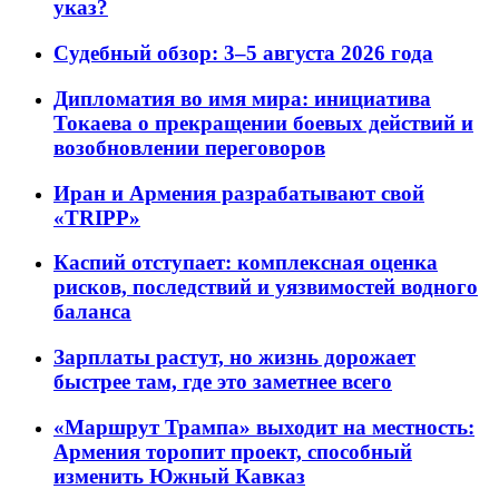
указ?
Судебный обзор: 3–5 августа 2026 года
Дипломатия во имя мира: инициатива
Токаева о прекращении боевых действий и
возобновлении переговоров
Иран и Армения разрабатывают свой
«TRIPP»
Каспий отступает: комплексная оценка
рисков, последствий и уязвимостей водного
баланса
Зарплаты растут, но жизнь дорожает
быстрее там, где это заметнее всего
«Маршрут Трампа» выходит на местность:
Армения торопит проект, способный
изменить Южный Кавказ