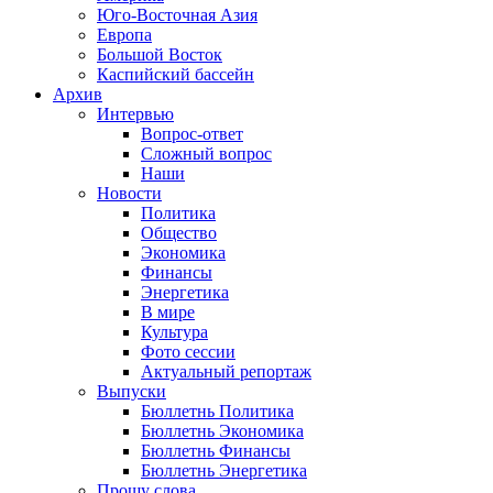
Юго-Восточная Азия
Европа
Большой Восток
Каспийский бассейн
Архив
Интервью
Вопрос-ответ
Сложный вопрос
Наши
Новости
Политика
Общество
Экономика
Финансы
Энергетика
В мире
Культура
Фото сессии
Актуальный репортаж
Выпуски
Бюллетнь Политика
Бюллетнь Экономика
Бюллетнь Финансы
Бюллетнь Энергетика
Прошу слова