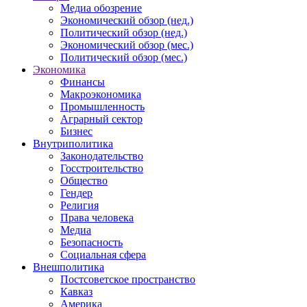
Медиа обозрение
Экономический обзор (нед.)
Политический обзор (нед.)
Экономический обзор (мес.)
Политический обзор (мес.)
Экономика
Финансы
Макроэкономика
Промышленность
Аграрный сектор
Бизнес
Внутриполитика
Законодательство
Госстроительство
Общество
Гендер
Религия
Права человека
Медиа
Безопасность
Социальная сфера
Внешполитика
Постсоветское пространство
Кавказ
Америка