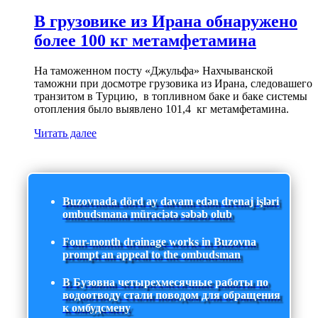
В грузовике из Ирана обнаружено
более 100 кг метамфетамина
На таможенном посту «Джульфа» Нахчыванской
таможни при досмотре грузовика из Ирана, следовашего
транзитом в Турцию, в топливном баке и баке системы
отопления было выявлено 101,4 кг метамфетамина.
Читать далее
Buzovnada dörd ay davam edən drenaj işləri
ombudsmana müraciətə səbəb olub
Four-month drainage works in Buzovna
prompt an appeal to the ombudsman
В Бузовна четырехмесячные работы по
водоотводу стали поводом для обращения
к омбудсмену