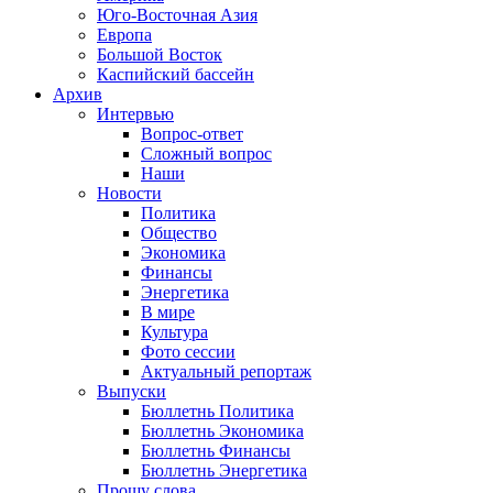
Юго-Восточная Азия
Европа
Большой Восток
Каспийский бассейн
Архив
Интервью
Вопрос-ответ
Сложный вопрос
Наши
Новости
Политика
Общество
Экономика
Финансы
Энергетика
В мире
Культура
Фото сессии
Актуальный репортаж
Выпуски
Бюллетнь Политика
Бюллетнь Экономика
Бюллетнь Финансы
Бюллетнь Энергетика
Прошу слова