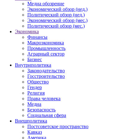
Медиа обозрение
Экономический обзор (нед.)
Политический обзор (нед.)
Экономический обзор (мес.)
Политический обзор (мес.)
Экономика
Финансы
Макроэкономика
Промышленность
Аграрный сектор
Бизнес
Внутриполитика
Законодательство
Госстроительство
Общество
Гендер
Религия
Права человека
Медиа
Безопасность
Социальная сфера
Внешполитика
Постсоветское пространство
Кавказ
Америка