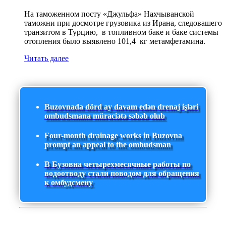
На таможенном посту «Джульфа» Нахчыванской
таможни при досмотре грузовика из Ирана, следовашего
транзитом в Турцию, в топливном баке и баке системы
отопления было выявлено 101,4 кг метамфетамина.
Читать далее
Buzovnada dörd ay davam edən drenaj işləri
ombudsmana müraciətə səbəb olub
Four-month drainage works in Buzovna
prompt an appeal to the ombudsman
В Бузовна четырехмесячные работы по
водоотводу стали поводом для обращения
к омбудсмену