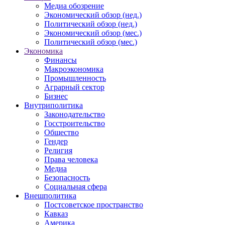
Медиа обозрение
Экономический обзор (нед.)
Политический обзор (нед.)
Экономический обзор (мес.)
Политический обзор (мес.)
Экономика
Финансы
Макроэкономика
Промышленность
Аграрный сектор
Бизнес
Внутриполитика
Законодательство
Госстроительство
Общество
Гендер
Религия
Права человека
Медиа
Безопасность
Социальная сфера
Внешполитика
Постсоветское пространство
Кавказ
Америка