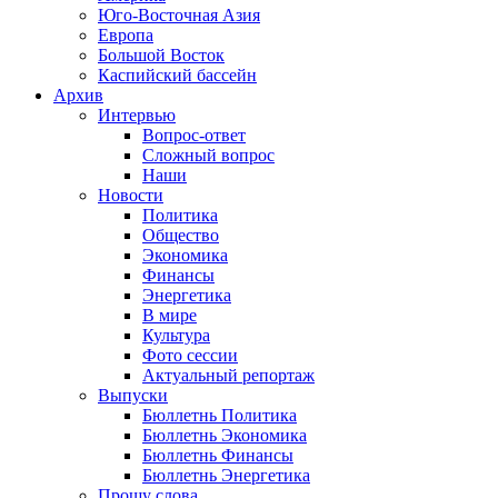
Юго-Восточная Азия
Европа
Большой Восток
Каспийский бассейн
Архив
Интервью
Вопрос-ответ
Сложный вопрос
Наши
Новости
Политика
Общество
Экономика
Финансы
Энергетика
В мире
Культура
Фото сессии
Актуальный репортаж
Выпуски
Бюллетнь Политика
Бюллетнь Экономика
Бюллетнь Финансы
Бюллетнь Энергетика
Прошу слова