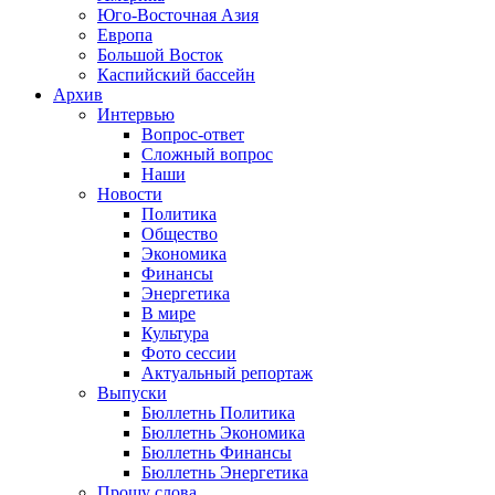
Юго-Восточная Азия
Европа
Большой Восток
Каспийский бассейн
Архив
Интервью
Вопрос-ответ
Сложный вопрос
Наши
Новости
Политика
Общество
Экономика
Финансы
Энергетика
В мире
Культура
Фото сессии
Актуальный репортаж
Выпуски
Бюллетнь Политика
Бюллетнь Экономика
Бюллетнь Финансы
Бюллетнь Энергетика
Прошу слова