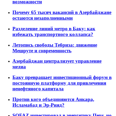
возможности
Почему 65 тысяч вакансий в Азербайджане
остаются незаполненными
Разделение линий метро в Баку: как
избежать транспортного коллапса?
Летопись свободы Тебриза: движение
Мешруте и современность
Азербайджан централизует управление
медиа
Баку превращает инвестиционный форум в
постоянную платформу для привлечения
ненефтяного капитала
Против кого объединяются Анкара,
Исламабад и Эр-Рияд?
SOFAZ инвестировал в энергетику Перу, но