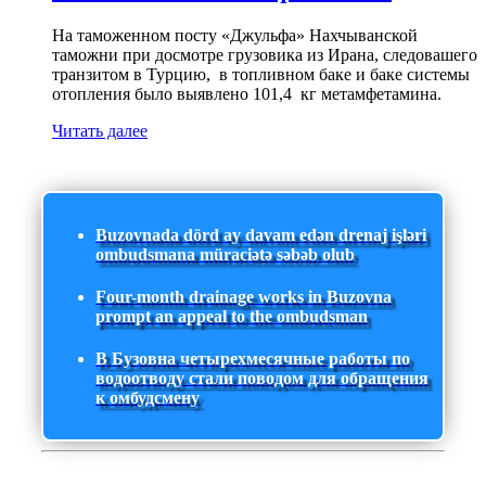
На таможенном посту «Джульфа» Нахчыванской
таможни при досмотре грузовика из Ирана, следовашего
транзитом в Турцию, в топливном баке и баке системы
отопления было выявлено 101,4 кг метамфетамина.
Читать далее
Buzovnada dörd ay davam edən drenaj işləri
ombudsmana müraciətə səbəb olub
Four-month drainage works in Buzovna
prompt an appeal to the ombudsman
В Бузовна четырехмесячные работы по
водоотводу стали поводом для обращения
к омбудсмену