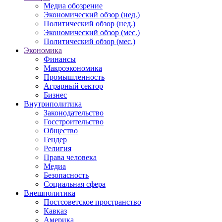
Медиа обозрение
Экономический обзор (нед.)
Политический обзор (нед.)
Экономический обзор (мес.)
Политический обзор (мес.)
Экономика
Финансы
Макроэкономика
Промышленность
Аграрный сектор
Бизнес
Внутриполитика
Законодательство
Госстроительство
Общество
Гендер
Религия
Права человека
Медиа
Безопасность
Социальная сфера
Внешполитика
Постсоветское пространство
Кавказ
Америка