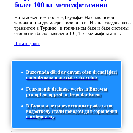
более 100 кг метамфетамина
На таможенном посту «Джульфа» Нахчыванской
таможни при досмотре грузовика из Ирана, следовашего
транзитом в Турцию, в топливном баке и баке системы
отопления было выявлено 101,4 кг метамфетамина.
Читать далее
Buzovnada dörd ay davam edən drenaj işləri
ombudsmana müraciətə səbəb olub
Four-month drainage works in Buzovna
prompt an appeal to the ombudsman
В Бузовна четырехмесячные работы по
водоотводу стали поводом для обращения
к омбудсмену