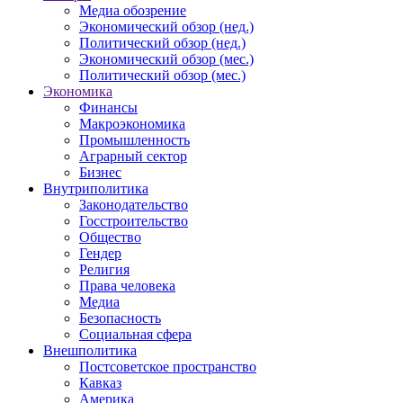
Медиа обозрение
Экономический обзор (нед.)
Политический обзор (нед.)
Экономический обзор (мес.)
Политический обзор (мес.)
Экономика
Финансы
Макроэкономика
Промышленность
Аграрный сектор
Бизнес
Внутриполитика
Законодательство
Госстроительство
Общество
Гендер
Религия
Права человека
Медиа
Безопасность
Социальная сфера
Внешполитика
Постсоветское пространство
Кавказ
Америка