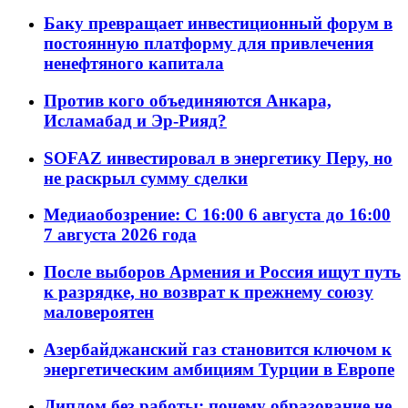
Баку превращает инвестиционный форум в
постоянную платформу для привлечения
ненефтяного капитала
Против кого объединяются Анкара,
Исламабад и Эр-Рияд?
SOFAZ инвестировал в энергетику Перу, но
не раскрыл сумму сделки
Медиаобозрение: С 16:00 6 августа до 16:00
7 августа 2026 года
После выборов Армения и Россия ищут путь
к разрядке, но возврат к прежнему союзу
маловероятен
Азербайджанский газ становится ключом к
энергетическим амбициям Турции в Европе
Диплом без работы: почему образование не