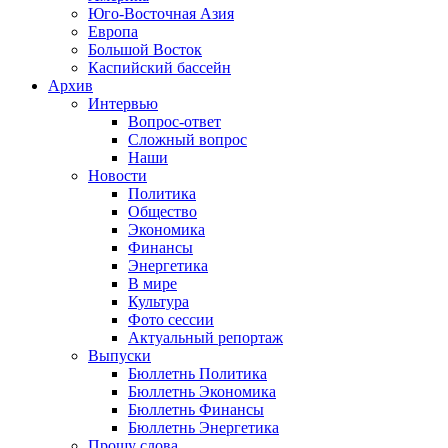
Юго-Восточная Азия
Европа
Большой Восток
Каспийский бассейн
Архив
Интервью
Вопрос-ответ
Сложный вопрос
Наши
Новости
Политика
Общество
Экономика
Финансы
Энергетика
В мире
Культура
Фото сессии
Актуальный репортаж
Выпуски
Бюллетнь Политика
Бюллетнь Экономика
Бюллетнь Финансы
Бюллетнь Энергетика
Прошу слова