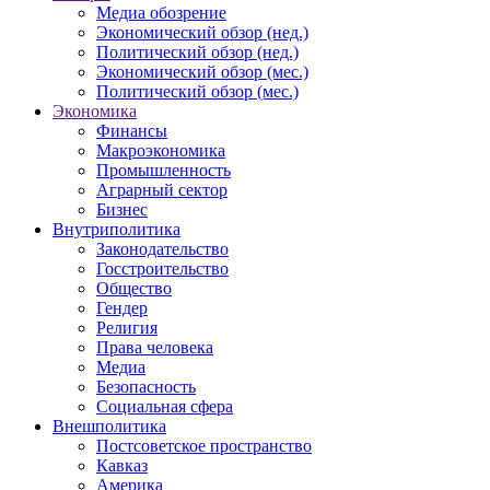
Медиа обозрение
Экономический обзор (нед.)
Политический обзор (нед.)
Экономический обзор (мес.)
Политический обзор (мес.)
Экономика
Финансы
Макроэкономика
Промышленность
Аграрный сектор
Бизнес
Внутриполитика
Законодательство
Госстроительство
Общество
Гендер
Религия
Права человека
Медиа
Безопасность
Социальная сфера
Внешполитика
Постсоветское пространство
Кавказ
Америка