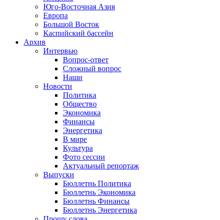
Юго-Восточная Азия
Европа
Большой Восток
Каспийский бассейн
Архив
Интервью
Вопрос-ответ
Сложный вопрос
Наши
Новости
Политика
Общество
Экономика
Финансы
Энергетика
В мире
Культура
Фото сессии
Актуальный репортаж
Выпуски
Бюллетнь Политика
Бюллетнь Экономика
Бюллетнь Финансы
Бюллетнь Энергетика
Прошу слова