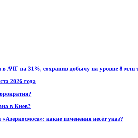
в АЧГ на 31%, сохранив добычу на уровне 8 млн 
уста 2026 года
бюрократия?
ана в Киев?
«Азеркосмоса»: какие изменения несёт указ?