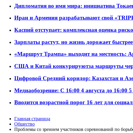
Дипломатия во имя мира: инициатива Токаев
Иран и Армения разрабатывают свой «TRIP
Каспий отступает: комплексная оценка риско
Зарплаты растут, но жизнь дорожает быстрее т
«Маршрут Трампа» выходит на местность: А
США и Китай конкурируютза маршруты че
Цифровой Средний коридор: Казахстан и Аз
Медиаобозрение: С 16:00 4 августа до 16:00 5
Вводится возрастной порог 16 лет для социа
Главная страница
Общество
Проблемы со зрением участников соревнований по борьб