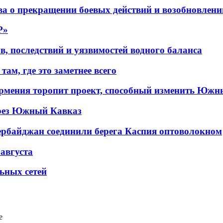
а о прекращении боевых действий и возобновлени
P»
в, последствий и уязвимостей водного баланса
ам, где это заметнее всего
рмения торопит проект, способный изменить Южн
рез Южный Кавказ
ербайджан соединили берега Каспия оптоволокном
 августа
льных сетей
е